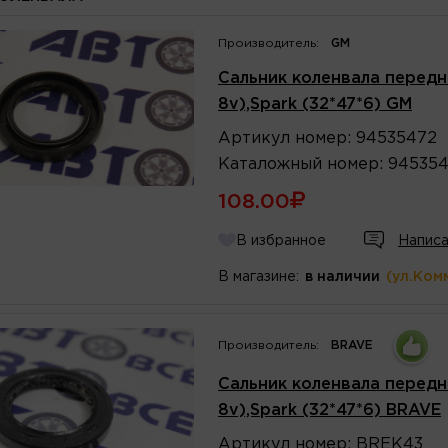
Производитель:
GM
Сальник коленвала передни
8v),Spark (32*47*6) GM
Артикул
номер
:
94535472
Каталожный
номер
:
94535
108.00
В избранное
Написа
В магазине:
в наличии
(ул.Ком
Производитель:
BRAVE
Сальник коленвала передни
8v),Spark (32*47*6) BRAVE
Артикул
номер
:
BREK43