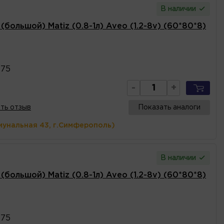
В наличии
большой) Matiz (0.8-1л) Aveo (1.2-8v) (60*80*8)
475
-
+
ть отзыв
Показать аналоги
мунальная 43, г.Симферополь)
В наличии
большой) Matiz (0.8-1л) Aveo (1.2-8v) (60*80*8)
475