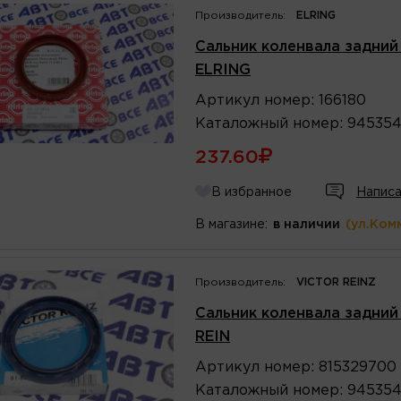
Производитель:
ELRING
Сальник коленвала задний (
ELRING
Артикул
номер
:
166180
Каталожный
номер
:
94535
237.60
В избранное
Написа
В магазине:
в наличии
(ул.Ком
Производитель:
VICTOR REINZ
Сальник коленвала задний (
REIN
Артикул
номер
:
815329700
Каталожный
номер
:
94535