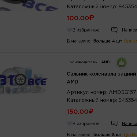
Каталожный
номер
:
94535
100.00
В избранное
Написа
В магазине:
больше 4 шт
(ул.К
Производитель:
AMD
Сальник коленвала задний (
AMD
Артикул
номер
:
AMDSG157
Каталожный
номер
:
94535
150.00
В избранное
Написа
В магазине:
больше 8 шт
(ул.К