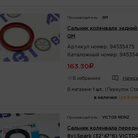
Производитель:
GM
Сальник коленвала задний (
GM
Артикул
номер
:
94535475
Каталожный
номер
:
94535
163.30
В избранное
Написа
В магазине:
1 шт.
(Переулок Стр
в наличии
(ул.Ком
Производитель:
VICTOR REINZ
Сальник коленвала передни
8v),Spark (32*47*6) VICTO