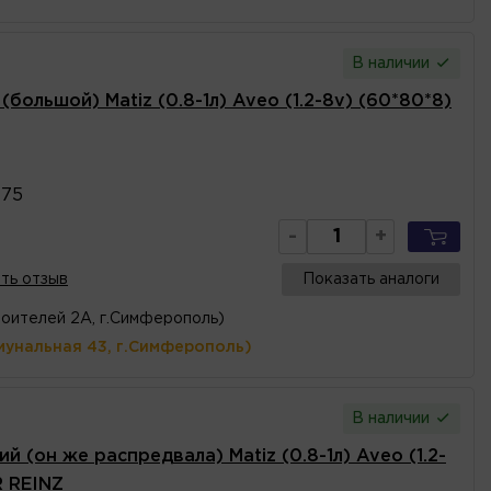
В наличии
большой) Matiz (0.8-1л) Aveo (1.2-8v) (60*80*8)
475
-
+
ть отзыв
Показать аналоги
оителей 2А, г.Симферополь)
мунальная 43, г.Симферополь)
В наличии
й (он же распредвала) Matiz (0.8-1л) Aveo (1.2-
R REINZ