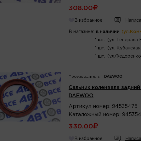
308.00
В избранное
Написа
В магазине:
в наличии
(ул.Ком
1 шт.
(ул. Генерала 
1 шт.
(ул. Кубанская
1 шт.
(ул.Федоренко
Производитель:
DAEWOO
Сальник коленвала задний (
DAEWOO
Артикул
номер
:
94535475
Каталожный
номер
:
94535
330.00
В избранное
Написа