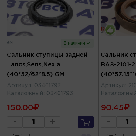
GM
В наличии
Сальник ступицы задней
Сальник с
Lanos,Sens,Nexia
ВАЗ-2101-2
(40*52/62*8.5) GM
(40*57.15*
Артикул
:
03461793
Артикул
:
21
Каталожный
:
03461793
Каталожны
150.00
90.45
-
+
-