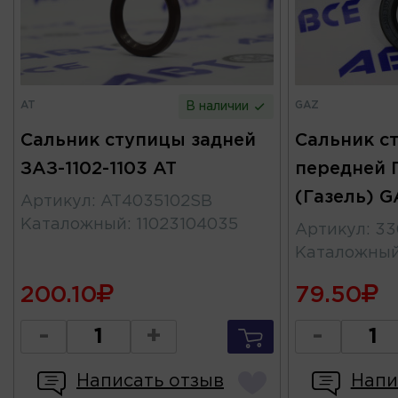
AT
GAZ
В наличии
Сальник ступицы задней
Сальник с
ЗАЗ-1102-1103 AT
передней 
(Газель) G
Артикул
:
AT4035102SB
Каталожный
:
11023104035
Артикул
:
33
Каталожны
200.10
79.50
-
+
-
Написать отзыв
Напи