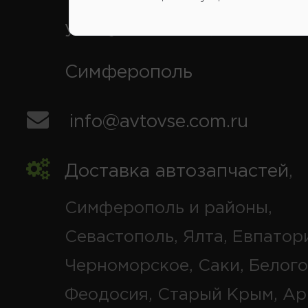
ул. Кубанская 9, г.
Симферополь
info@avtovse.com.ru
Доставка автозапчастей
,
Симферополь и районы,
Севастополь, Ялта, Евпатор
Черноморское, Саки, Белого
Феодосия, Старый Крым, Ар