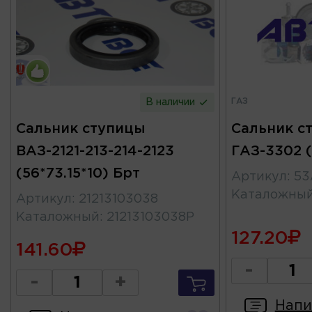
ГАЗ
В наличии
Сальник ступицы
Сальник с
ВАЗ-2121-213-214-2123
ГАЗ-3302 (
(56*73.15*10) Брт
Артикул
:
53
Каталожны
Артикул
:
21213103038
Каталожный
:
21213103038Р
127.20
141.60
-
-
+
Напи