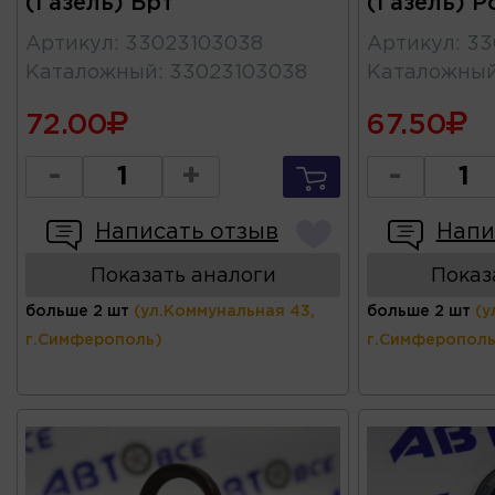
(Газель) Брт
(Газель) Р
Артикул
:
33023103038
Артикул
:
33
Каталожный
:
33023103038
Каталожны
72.00
67.50
-
+
-
Написать отзыв
Напи
Показать аналоги
Показ
больше 2 шт
(ул.Коммунальная 43,
больше 2 шт
(у
г.Симферополь)
г.Симферополь