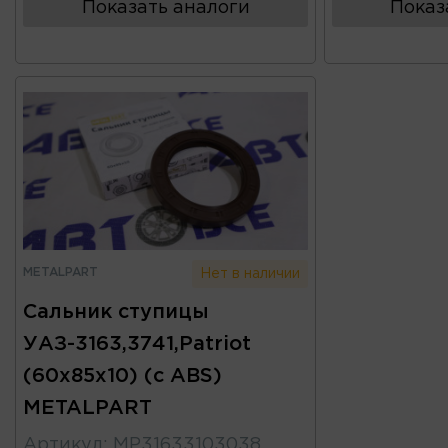
Показать аналоги
Показ
METALPART
Нет в наличии
Сальник ступицы
УАЗ-3163,3741,Patriot
(60x85x10) (с ABS)
METALPART
Артикул
:
MP31633103038