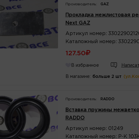
Производитель:
GAZ
Прокладка межлистовая рес
Next GAZ
Артикул
номер
:
3302290212
Каталожный
номер
:
3302290
127.50
В избранное
Написат
В магазине:
больше 2 шт
(ул.Ко
Производитель:
RADDO
Вставка пружины межветков
RADDO
Артикул
номер
:
01249
Каталожный
номер
:
Р-К 103