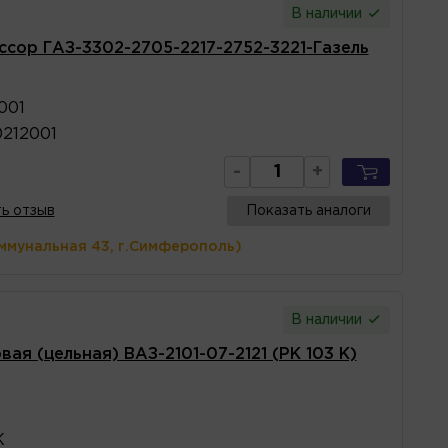
В наличии
сор ГАЗ-3302-2705-2217-2752-3221-Газель
001
212001
-
+
ь отзыв
Показать аналоги
ммунальная 43, г.Симферополь)
В наличии
ая (цельная) ВАЗ-2101-07-2121 (РК 103 К)
К