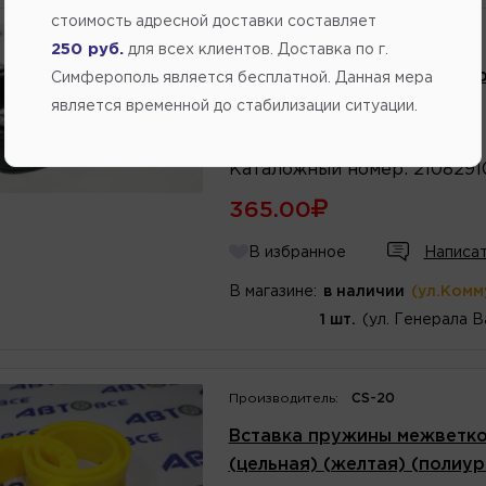
стоимость адресной доставки составляет
250 руб.
для всех клиентов. Доставка по г.
Вставка пружины межветков
Симферополь является бесплатной. Данная мера
(цельная) (резина) БРТ
является временной до стабилизации ситуации.
Артикул
номер
:
10304
Каталожный
номер
:
210829
365.00
В избранное
Написат
В магазине:
в наличии
(ул.Комм
1 шт.
(ул. Генерала В
Производитель:
CS-20
Вставка пружины межветков
(цельная) (желтая) (полиу