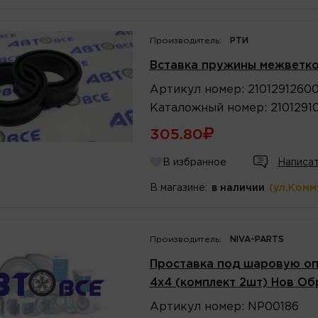
Производитель:
РТИ
Вставка пружины межветков
Артикул
номер
:
2101291260
Каталожный
номер
:
2101291
305.80
В избранное
Написат
В магазине:
в наличии
(ул.Комм
Производитель:
NIVA-PARTS
Проставка под шаровую опо
4x4 (комплект 2шт) Нов Об
Артикул
номер
:
NP00186