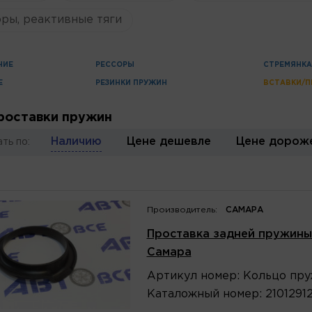
ры, реактивные тяги
НИЕ
РЕССОРЫ
СТРЕМЯНКА
Е
РЕЗИНКИ ПРУЖИН
ВСТАВКИ/П
роставки пружин
Наличию
Цене дешевле
Цене дорож
ть по:
Производитель:
САМАРА
Проставка задней пружины-
Самара
Артикул
номер
:
Кольцо пру
Каталожный
номер
:
2101291