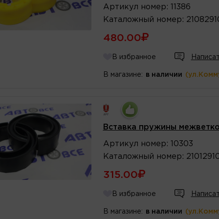
Артикул
номер
:
11386
Каталожный
номер
:
210829
480.00
В избранное
Написат
В магазине:
в наличии
(ул.Комм
Вставка пружины межветков
Артикул
номер
:
10303
Каталожный
номер
:
2101291
315.00
В избранное
Написат
В магазине:
в наличии
(ул.Комм