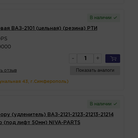
В наличии
ая ВАЗ-2101 (цельная) (резина) РТИ
0PS
0000
-
+
ь отзыв
Показать аналоги
унальная 43, г.Симферополь)
В наличии
ру (удленитель) ВАЗ-2121-2123-21213-21214
р (под лифт 50мм) NIVA-PARTS