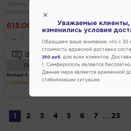
Артикул
:
K330384
Каталожный
:
96561754
Уважаемые клиенты,
615.00
изменились условия дост
-
+
Обращаем ваше внимание, что c 30
стоимость адресной доставки сост
Написать отзыв
для всех клиентов. Доставк
250 руб.
г. Симферополь является бесплатно
Показать аналоги
Данная мера является временной д
больше 4 шт
(ул.Коммунальная 43,
стабилизации ситуации.
г.Симферополь)
1
2
3
4
5
6
7
...
23