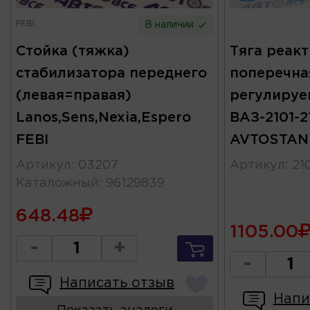
FEBI
В наличии
Стойка (тяжка)
Тяга реак
стабилизатора переднего
поперечна
(левая=правая)
регулируе
Lanos,Sens,Nexia,Espero
ВАЗ-2101-2
FEBI
AVTOSTAN
Артикул
:
03207
Артикул
:
21
Каталожный
:
96129839
648.48
1105.00
-
+
-
Написать отзыв
Напи