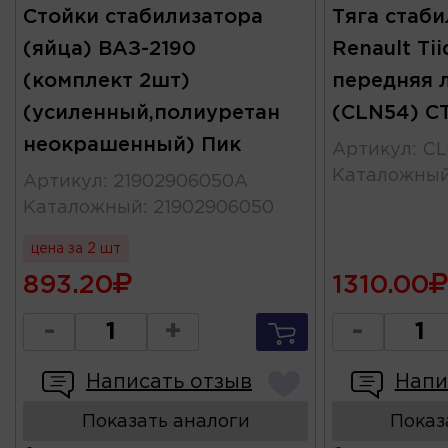
Стойки стабилизатора
Тяга стаби
(яйца) ВАЗ-2190
Renault Tii
(комплект 2шт)
передняя 
(усиленный,полиуретан
(CLN54) C
неокрашенный) Пик
Артикул
:
CL
Каталожны
Артикул
:
21902906050А
Каталожный
:
21902906050
цена за 2 шт
893.20
1310.00
-
+
-
Написать отзыв
Напи
Показать аналоги
Показ