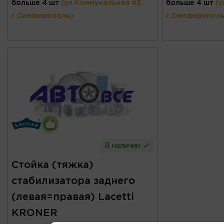
больше 4 шт
(ул.Коммунальная 43,
больше 4 шт
(у
г.Симферополь)
г.Симферополь
В наличии
Стойка (тяжка)
стабилизатора заднего
(левая=правая) Lacetti
KRONER