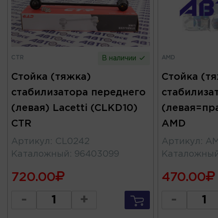
CTR
AMD
В наличии
Стойка (тяжка)
Стойка (т
стабилизатора переднего
стабилиза
(левая) Lacetti (CLKD10)
(левая=пра
CTR
AMD
Артикул
:
CL0242
Артикул
:
AM
Каталожный
:
96403099
Каталожны
720.00
470.00
-
+
-