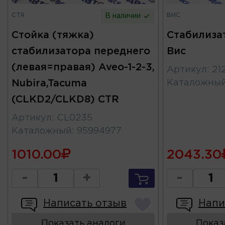
CTR
ВИС
В наличии
Стойка (тяжка)
Стабилиза
стабилизатора переднего
Вис
(левая=правая) Aveo-1-2-3,
Артикул
:
21
Nubira,Tacuma
Каталожны
(CLKD2/CLKD8) CTR
Артикул
:
CL0235
Каталожный
:
95994977
1010.00
2043.30
-
+
-
Написать отзыв
Напи
Показать аналоги
Показ