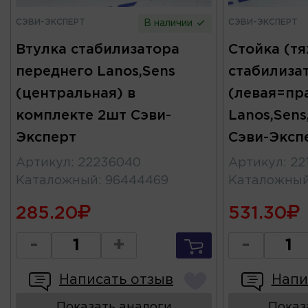
СЭВИ-ЭКСПЕРТ
СЭВИ-ЭКСПЕРТ
В наличии
Втулка стабилизатора
Стойка (т
переднего Lanos,Sens
стабилиза
(центральная) в
(левая=пр
комплекте 2шт Сэви-
Lanos,Sens
Эксперт
Сэви-Эксп
Артикул
:
22236040
Артикул
:
22
Каталожный
:
96444469
Каталожны
285.20
531.30
-
+
-
Написать отзыв
Напи
Показать аналоги
Показ