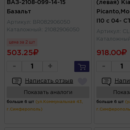
ВАЗ-2108-099-14-15
(левая) Ki
Базальт
Picanto,Mo
I10 с 04- C
Артикул
:
BR082906050
Каталожный
:
21082906050
Артикул
:
CL
Каталожны
цена за 2 шт
503.25
918.00
-
+
-
Написать отзыв
Напи
Показать аналоги
Показ
больше 6 шт
(ул.Коммунальная 43,
больше 6 шт
(у
г.Симферополь)
г.Симферополь