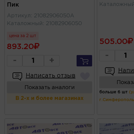
Пик
Каталожны
Артикул
:
21082906050А
Каталожный
:
21082906050
цена за 2 шт
505.00
893.20
-
-
+
Напи
Написать отзыв
Показ
Показать аналоги
больше 6 шт
(у
В 2-х и более магазинах
г.Симферополь