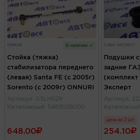
ONNURI
СЭВИ-ЭКСПЕРТ
В наличии
Стойка (тяжка)
Подушки с
стабилизатора переднего
задние ГАЗ
(левая) Santa FE (с 2005г)
(комплект 
Sorento (с 2009г) ONNURI
Эксперт
Артикул
:
GSLH029
Артикул
:
22
Каталожный
:
548302B000
Каталожны
цена за 2 шт
648.00
254.10