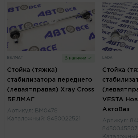
БЕЛМАГ
LADA
В наличии
Стойка (тяжка)
Стойка (т
стабилизатора переднего
стабилиза
(левая=правая) Xray Cross
(левая=пра
БЕЛМАГ
VESTA Нов
АвтоВаз
Артикул
:
BM0478
Каталожный
:
8450022521
Артикул
:
84
8450045507
Каталожны