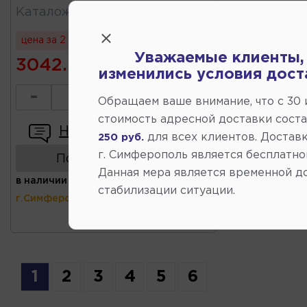
Каталожный
:
21230290271288
цена за 2 шт
Уважаемые клиенты,
3042.90
изменились условия дост
-
+
Обращаем ваше внимание, что c 30
стоимость адресной доставки сост
Написать отзыв
для всех клиентов. Доставк
250 руб.
г. Симферополь является бесплатно
Показать аналоги
Данная мера является временной д
в наличии
(ул.Коммунальная 43,
стабилизации ситуации.
г.Симферополь)
1
2
3
4
5
6