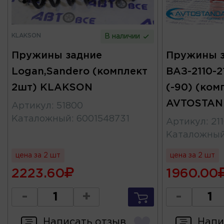
KLAKSON
В наличии
Пружины задние
Пружины 
Logan,Sandero (комплект
ВАЗ-2110-2
2шт) KLAKSON
(-90) (ком
AVTOSTAN
Артикул
:
51800
Каталожный
:
6001548731
Артикул
:
21
Каталожны
цена за 2 шт
цена за 2 шт
2223.60
1960.00
-
+
-
Написать отзыв
Напи