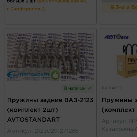
больше 2 шт
(ул.Коммунальная 43,
В 3-х и 
г.Симферополь)
ДИ-ПАРТС
В наличии
Пружины задние ВАЗ-2123
Пружины з
(комплект 2шт)
(комплект
AVTOSTANDART
Артикул
:
NP
Каталожны
Артикул
:
21230291271288