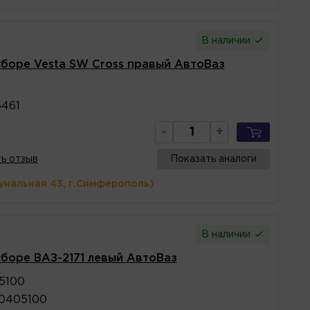
В наличии
сборе Vesta SW Cross правый АвтоВаз
461
-
+
ь отзыв
Показать аналоги
унальная 43, г.Симферополь)
В наличии
боре ВАЗ-2171 левый АвтоВаз
5100
0405100