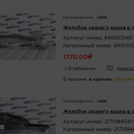
Производитель:
LADA
Желобок заднего крыла в 
Артикул
номер
:
8450105461
Каталожный
номер
:
8450105
1770.00
В избранное
Написат
В магазине:
в наличии
(ул.Комм
Производитель:
LADA
Желобок заднего крыла в с
Артикул
номер
:
2171084040
Каталожный
номер
:
2171084