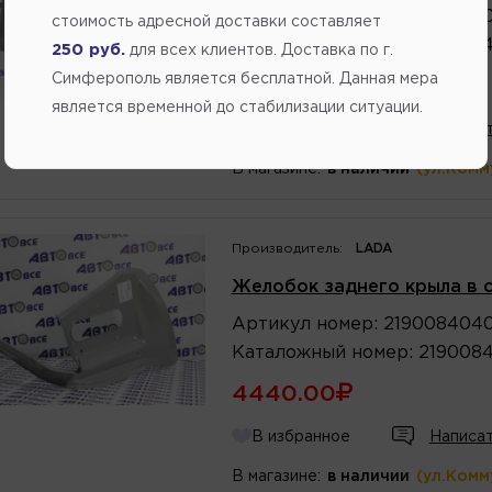
Артикул
номер
:
217008404
стоимость адресной доставки составляет
Каталожный
номер
:
217008
250 руб.
для всех клиентов. Доставка по г.
Симферополь является бесплатной. Данная мера
5850.40
является временной до стабилизации ситуации.
В избранное
Написат
В магазине:
в наличии
(ул.Комм
Производитель:
LADA
Желобок заднего крыла в 
Артикул
номер
:
219008404
Каталожный
номер
:
219008
4440.00
В избранное
Написат
В магазине:
в наличии
(ул.Комм