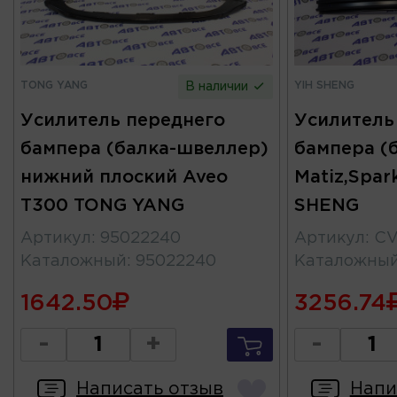
TONG YANG
YIH SHENG
В наличии
Усилитель переднего
Усилитель
бампера (балка-швеллер)
бампера (
нижний плоский Aveo
Matiz,Spar
T300 TONG YANG
SHENG
Артикул
:
95022240
Артикул
:
CV
Каталожный
:
95022240
Каталожны
1642.50
3256.74
-
+
-
Написать отзыв
Напи