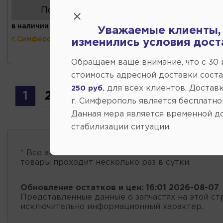
Показать аналоги
в наличии
(ул.Коммунальная 43,
Уважаемые клиенты,
г.Симферополь)
изменились условия дост
Обращаем ваше внимание, что c 30
стоимость адресной доставки сост
для всех клиентов. Доставк
250 руб.
1
2
3
4
5
г. Симферополь является бесплатно
Данная мера является временной д
стабилизации ситуации.
* Все автозапчасти
есть в наличии
, обновление 
товары проходит несколько раз в сутки.
Обновление остатков и цен:
16:01 2026-08-07
Представленные данные о запчастях на этой ст
исключительно информационный характер.