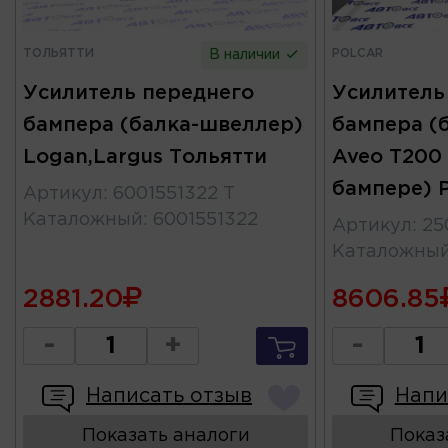
ТОЛЬЯТТИ
POLCAR
В наличии
Усилитель переднего
Усилитель
бампера (балка-швеллер)
бампера (
Logan,Largus Тольятти
Aveo T200 
бампере)
Артикул
:
6001551322 Т
Каталожный
:
6001551322
Артикул
:
25
Каталожны
2881.20
8606.85
-
+
-
Написать отзыв
Напи
Показать аналоги
Показ