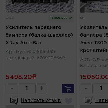
LADA
GM
В наличии
Усилитель переднего
Усилитель
бампера (балка-швеллер)
бампера (
XRay АвтоВаз
Aveo T300 
кронштей
Артикул
:
620900836R
Каталожный
:
620900836R
Артикул
:
95
Каталожны
5498.20
15050.0
-
+
-
Написать отзыв
Напи