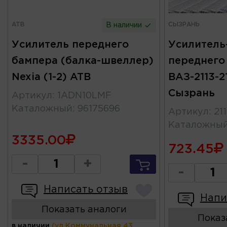
ATB
СЫЗРАНЬ
В наличии
Усилитель переднего
Усилитель
бампера (балка-швеллер)
переднего
Nexia (1-2) ATB
ВАЗ-2113-21
Сызрань
Артикул
:
1ADN10LMF
Каталожный
:
96175696
Артикул
:
21
Каталожны
3335.00
723.45
-
+
-
Написать отзыв
Напи
Показать аналоги
Показ
в наличии
(ул.Коммунальная 43,