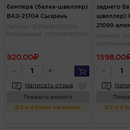
бампера (балка-швеллер)
заднего ба
ВАЗ-21704 Сызрань
швеллер) 
21099 алю
Артикул
:
21704280313200
Каталожный
:
21704280313200
Артикул
:
21
Каталожны
920.00
1598.00
-
+
-
Написать отзыв
Напи
Показать аналоги
Показ
В 2-х и более магазинах
В 2-х и 