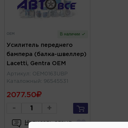
OEM
В наличии
Усилитель переднего
бампера (балка-швеллер)
Lacetti, Gentra OEM
Артикул
:
OEM0163UBP
Каталожный
:
96545531
2077.50
-
+
Написать отзыв