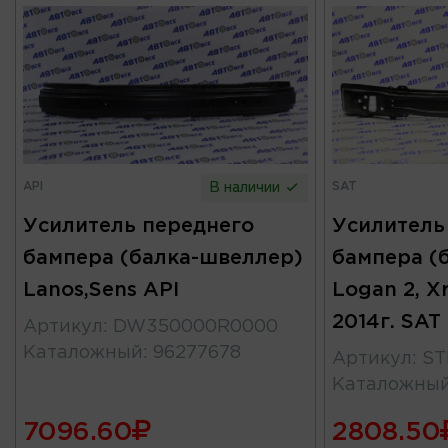
API
SAT
В наличии
Усилитель переднего
Усилитель
бампера (балка-швеллер)
бампера (
Lanos,Sens API
Logan 2, Xr
2014г. SAT
Артикул
:
DW350000R0000
Каталожный
:
96277678
Артикул
:
ST
Каталожны
7096.60
2808.50