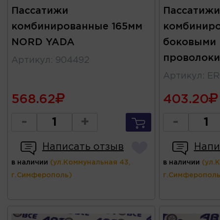
Пассатижи
Пассатижи
комбинированные 165мм
комбиниро
NORD YADA
боковыми 
проволоки
Артикул
:
904492
Артикул
:
ER
568.62
403.20
-
+
-
Написать отзыв
Напи
в наличии
(ул.Коммунальная 43,
в наличии
(ул.
г.Симферополь)
г.Симферополь