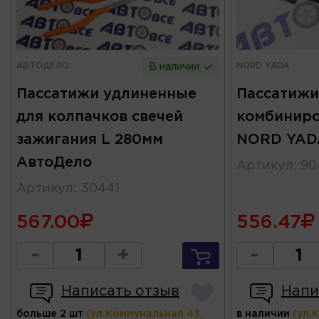
АВТОДЕЛО
NORD YADA
В наличии
Пассатижи удлиненные
Пассатижи
для колпачков свечей
комбиниро
зажигания L 280мм
NORD YAD
АвтоДело
Артикул
:
90
Артикул
:
30441
567.00
556.47
-
+
-
Написать отзыв
Напи
больше 2 шт
(ул.Коммунальная 43,
в наличии
(ул.