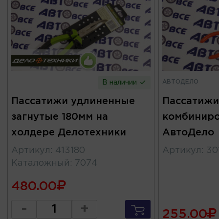
АВТОДЕЛО
В наличии
Пассатижи удлиненные
Пассатижи
загнутые 180мм на
комбиниро
холдере Делотехники
АвтоДело
Артикул
:
413180
Артикул
:
30
Каталожный
:
7074
480.00
-
+
255.00