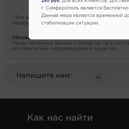
для всех клиентов. Доставк
250 руб.
г. Симферополь является бесплатно
Данная мера является временной д
* Все автозапчасти
есть в наличии
, обновление 
стабилизации ситуации.
товары проходит несколько раз в сутки.
Обновление остатков и цен:
20:58 2026-08-05
Представленные данные о запчастях на этой ст
исключительно информационный характер.
Напишите нам:
Как нас найти