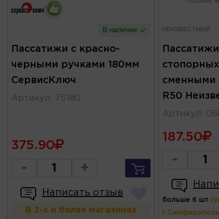
НЕИЗВЕСТНЫЙ
В наличии
Пассатижи с красно-
Пассатижи
черными ручками 180мм
стопорных
СервисКлюч
сменными 
R50 Неизв
Артикул
:
75180
Артикул
:
06
187.50
375.90
-
-
+
Напи
Написать отзыв
больше 6 шт
(у
В 2-х и более магазинах
г.Симферополь