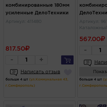
комбинированные 180мм
комбинир
усиленные ДелоТехники
ДелоТехни
Артикул
:
411480
Артикул
:
96
Каталожны
567.00
817.50
-
-
+
Напи
Написать отзыв
Показ
больше 4 шт
(ул.Коммунальная 43,
больше 4 шт
(у
г.Симферополь)
г.Симферополь