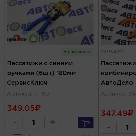
АВТОДЕЛО
В наличии
Пассатижи с синими
Пассатижи
ручками (6шт) 180мм
комбиниро
СервисКлюч
АвтоДело
Артикул
:
71180
Артикул
:
36
349.05
347.49
-
+
-