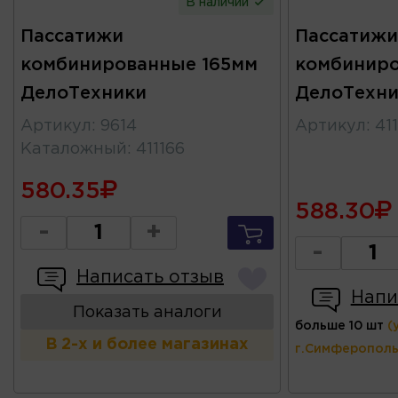
В наличии
Пассатижи
Пассатижи
комбинированные 165мм
комбиниро
ДелоТехники
ДелоТехни
Артикул
:
9614
Артикул
:
41
Каталожный
:
411166
580.35
588.30
-
+
-
Написать отзыв
Напи
Показать аналоги
больше 10 шт
(
В 2-х и более магазинах
г.Симферополь