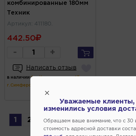
комбинированные 180мм
Техник
Артикул
:
411180.
442.50
-
+
Написать отзыв
в наличии
(ул.Коммунальная 43,
г.Симферополь)
Уважаемые клиенты,
изменились условия дост
1
2
Обращаем ваше внимание, что c 30
стоимость адресной доставки сост