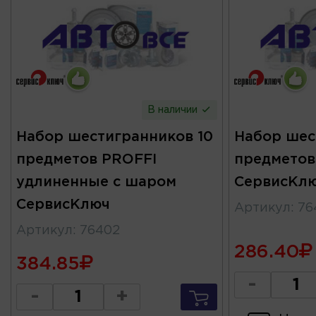
В наличии
Набор шестигранников 10
Набор шес
предметов PROFFI
предметов
удлиненные с шаром
СервисКл
СервисКлюч
Артикул
:
76
Артикул
:
76402
286.40
384.85
-
-
+