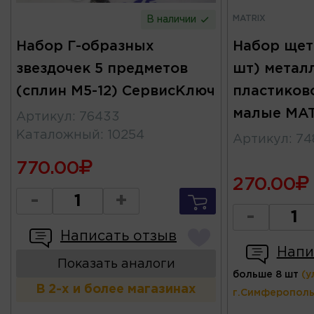
MATRIX
В наличии
Набор Г-образных
Набор щет
звездочек 5 предметов
шт) метал
(сплин М5-12) СервисКлюч
пластиков
малые MA
Артикул
:
76433
Каталожный
:
10254
Артикул
:
74
770.00
270.00
-
+
-
Написать отзыв
Напи
Показать аналоги
больше 8 шт
(у
В 2-х и более магазинах
г.Симферополь