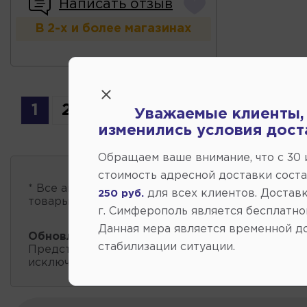
Написать отзыв
В 2-х и более магазинах
1
2
3
4
5
6
7
...
15
Уважаемые клиенты,
изменились условия дост
Обращаем ваше внимание, что c 30
стоимость адресной доставки сост
* Все автозапчасти
есть в наличии
, обновление 
для всех клиентов. Доставк
250 руб.
товары проходит несколько раз в сутки.
г. Симферополь является бесплатно
Данная мера является временной д
Обновление остатков и цен:
20:59 2026-08-08
стабилизации ситуации.
Представленные данные о запчастях на этой ст
исключительно информационный характер.