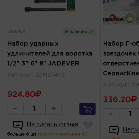
JADEVER
В наличии
Набор ударных
Набор Г-о
удлинителей для воротка
звездочек 
1/2" 3" 6" 8" JADEVER
отверстие
СервисКл
Артикул
:
JDMS7403
Артикул
:
70
924.80
336.20
-
+
-
Написать отзыв
Напи
больше 6 шт
(ул.Коммунальная 43,