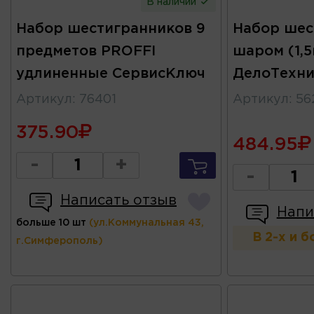
В наличии
Набор шестигранников 9
Набор шес
предметов PROFFI
шаром (1,5
удлиненные СервисКлюч
ДелоТехни
Артикул
:
76401
Артикул
:
56
375.90
484.95
-
+
-
Написать отзыв
Напи
больше 10 шт
(ул.Коммунальная 43,
В 2-х и 
г.Симферополь)