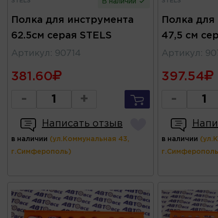
STELS
STELS
В наличии
Полка для инcтрумента
Полка для
62.5см серая STELS
47,5 см се
Артикул
:
90714
Артикул
:
90
381.60
397.54
-
+
-
Написать отзыв
Напи
в наличии
(ул.Коммунальная 43,
в наличии
(ул.
г.Симферополь)
г.Симферополь