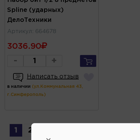
Spline (ударных)
ДелоТехники
Артикул
:
664678
3036.90
-
+
Написать отзыв
в наличии
(ул.Коммунальная 43,
г.Симферополь)
1
2