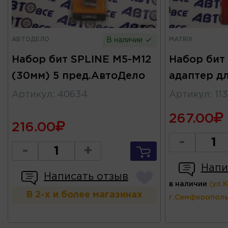
АВТОДЕЛО
MATRIX
В наличии
Набор бит SPLINE M5-M12
Набор бит
(30мм) 5 пред.АвтоДело
адаптер д
Артикул
:
40634
Артикул
:
11
267.00
216.00
-
-
+
Напи
Написать отзыв
в наличии
(ул.
В 2-х и более магазинах
г.Симферополь