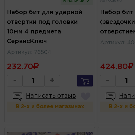
АВТОДЕЛО
В наличии
Набор бит для ударной
Набор бит
отвертки под головки
(звездочки
10мм 4 предмета
отверстие
СервисКлюч
Артикул
:
40
Артикул
:
76504
232.70
424.80
-
+
-
Написать отзыв
Напи
В 2-х и более магазинах
В 2-х и 