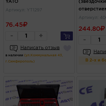
YATO
(звездочки
отверстие
Артикул
:
YT1297
Артикул
:
40
76.45
244.80
-
+
-
Написать отзыв
Напи
в наличии
(ул.Коммунальная 43,
В 2-х и 
г.Симферополь)