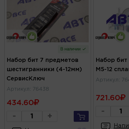
В наличии
Набор бит 7 предметов
Набор бит 
шестигранники (4-12мм)
М5-12 спл
СервисКлюч
Артикул
:
76
Артикул
:
76438
721.60
434.60
-
-
+
Напи