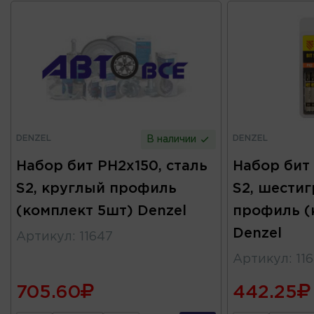
DENZEL
DENZEL
В наличии
Набор бит PH2x150, сталь
Набор бит 
S2, круглый профиль
S2, шести
(комплект 5шт) Denzel
профиль (
Denzel
Артикул
:
11647
Артикул
:
11
705.60
442.25