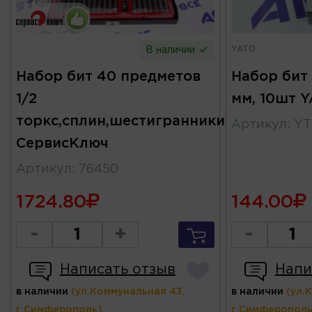
YATO
В наличии
Набор бит 40 предметов
Набор бит 
1/2
мм, 10шт 
торкс,сплин,шестигранники
Артикул
:
YT
СервисКлюч
Артикул
:
76450
1724.80
144.00
-
+
-
Написать отзыв
Напи
в наличии
(ул.Коммунальная 43,
в наличии
(ул.
г.Симферополь)
г.Симферополь