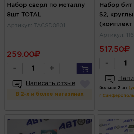
Набор сверл по металлу
Набор бит 
8шт TOTAL
S2, кругл
(комплект 
Артикул
:
TACSD0801
Артикул
:
11
517.50
259.00
-
-
+
Напи
Написать отзыв
больше 2 шт
(у
В 2-х и более магазинах
г.Симферополь