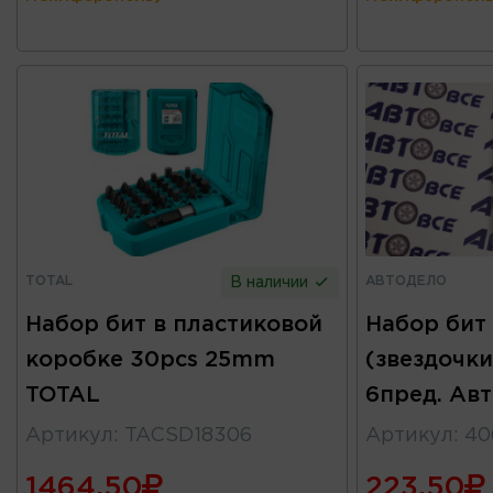
TOTAL
АВТОДЕЛО
В наличии
Набор бит в пластиковой
Набор бит
коробке 30pcs 25mm
(звездочки
TOTAL
6пред. Ав
Артикул
:
TACSD18306
Артикул
:
40
1464.50
223.50