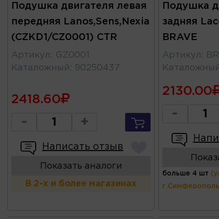
Подушка двигателя левая
Подушка д
передняя Lanos,Sens,Nexia
задняя Lacet
(CZKD1/CZ0001) CTR
BRAVE
Артикул
:
GZ0001
Артикул
:
BR
Каталожный
:
90250437
Каталожны
2130.00
2418.60
-
-
+
Напи
Написать отзыв
Показ
Показать аналоги
больше 4 шт
(у
В 2-х и более магазинах
г.Симферополь