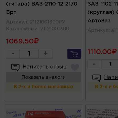
(гитара) ВАЗ-2110-12-2170
ЗАЗ-1102-1
Брт
(круглая)
АвтоЗаз
Артикул
:
21121001300РУ
Каталожный
:
21121001300
Артикул
:
а1
1069.50
1110.00
-
+
-
Написать отзыв
Напи
Показать аналоги
В 2-х и более магазинах
В 2-х и 