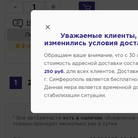
-
+
Написать отзыв
Показать аналоги
Уважаемые клиенты,
изменились условия дост
В 2-х и более магазинах
Обращаем ваше внимание, что c 30
стоимость адресной доставки сост
для всех клиентов. Доставк
250 руб.
г. Симферополь является бесплатно
1
2
3
4
5
6
7
...
20
Данная мера является временной д
стабилизации ситуации.
* Все автозапчасти
есть в наличии
, обновление 
товары проходит несколько раз в сутки.