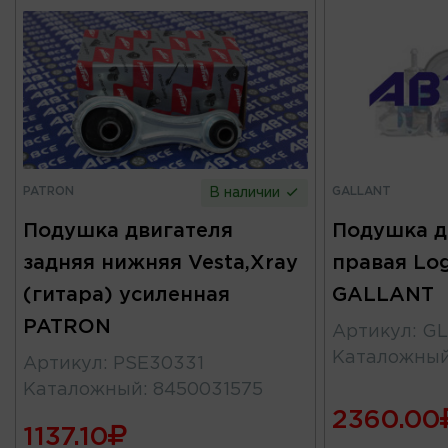
PATRON
GALLANT
В наличии
Подушка двигателя
Подушка д
задняя нижняя Vesta,Xray
правая Log
(гитара) усиленная
GALLANT
PATRON
Артикул
:
GL
Каталожны
Артикул
:
PSE30331
Каталожный
:
8450031575
2360.00
1137.10