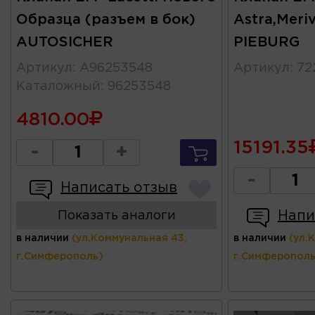
Образца (разъем в бок)
Astra,Meri
AUTOSICHER
PIEBURG
Артикул
:
A96253548
Артикул
:
72
Каталожный
:
96253548
4810.00
15191.35
-
+
-
Написать отзыв
Напи
Показать аналоги
в наличии
(ул.Коммунальная 43,
в наличии
(ул.
г.Симферополь)
г.Симферополь