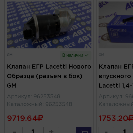
GM
GM
В наличии
Клапан ЕГР Lacetti Нового
Клапан ЕГ
Образца (разъем в бок)
впускного
GM
Lacetti 1,4
Артикул
:
96253548
Артикул
:
96
Каталожный
:
96253548
Каталожны
9719.64
1753.20
-
+
-