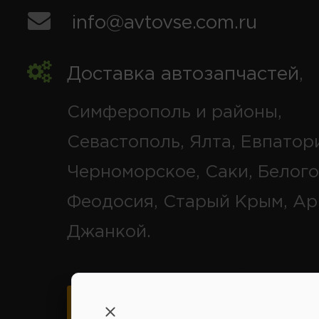
info@avtovse.com.ru
Доставка автозапчастей
,
Симферополь и районы,
Севастополь, Ялта, Евпатор
Черноморское, Саки, Белого
Феодосия, Старый Крым, Ар
Джанкой.
Карта схема проезда