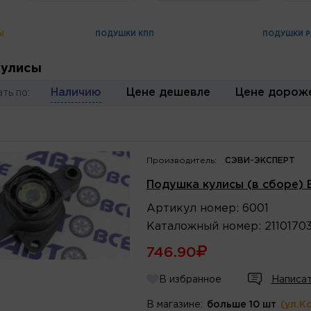
Ы
ПОДУШКИ КПП
ПОДУШКИ Р
кулисы
Наличию
Цене дешевле
Цене дорож
ть по:
Производитель:
СЭВИ-ЭКСПЕРТ
Подушка кулисы (в сборе) 
Артикул
номер
:
6001
Каталожный
номер
:
2110170
746.90
В избранное
Написат
В магазине:
больше 10 шт
(ул.К