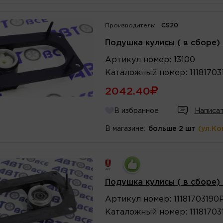
Производитель:
CS20
Подушка кулисы ( в сборе) 
Артикул
номер
:
13100
Каталожный
номер
:
1118170
2042.40
В избранное
Написат
В магазине:
больше 2 шт
(ул.Ко
Подушка кулисы ( в сборе) 
Артикул
номер
:
11181703190
Каталожный
номер
:
1118170