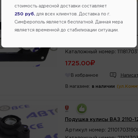
В магазине:
в наличии
(ул.Комм
стоимость адресной доставки составляет
250 руб.
для всех клиентов. Доставка по г.
Симферополь является бесплатной. Данная мера
Производитель:
БАЛАКОВО
является временной до стабилизации ситуации.
Подушка кулисы ( в сборе
Артикул
номер
:
18370
Каталожный
номер
:
1118170
1725.00
В избранное
Написат
В магазине:
в наличии
(ул.Комм
Подушка кулисы ВАЗ 2110-1
Артикул
номер
:
2110170319