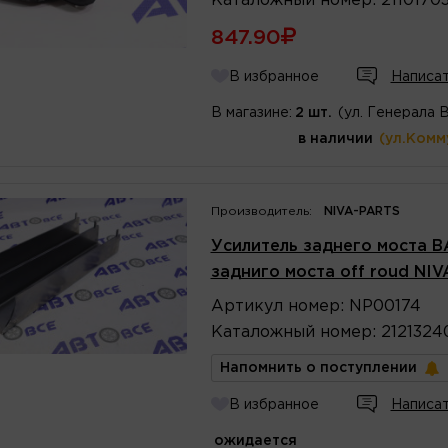
Каталожный
номер
:
2110170
847.90
В избранное
Написат
В магазине:
2 шт.
(ул. Генерала 
в наличии
(ул.Комм
Производитель:
NIVA-PARTS
Усилитель заднего моста В
задниго моста off roud NI
Артикул
номер
:
NP00174
Каталожный
номер
:
2121324
Напомнить о поступлении
В избранное
Написат
ожидается