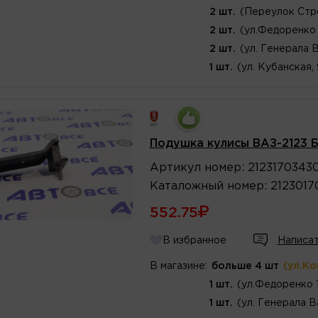
2 шт.
(Переулок Стр
2 шт.
(ул.Федоренко 
2 шт.
(ул. Генерала 
1 шт.
(ул. Кубанская,
Подушка кулисы ВАЗ-2123 
Артикул
номер
:
2123170343
Каталожный
номер
:
2123017
552.75
В избранное
Написат
В магазине:
больше 4 шт
(ул.К
1 шт.
(ул.Федоренко 
1 шт.
(ул. Генерала В