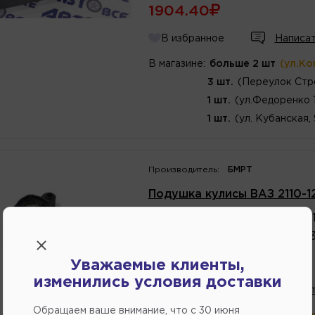
1904.40
В избранное
Написат
В магазине:
больше 2 шт
(ул.Ко
3 шт.
(Переулок Стр
1 шт.
(ул.Федоренко 
1 шт.
(ул. Кубанская,
Производитель:
БМРТ
Подушка кулисы ВАЗ 2110-1
Артикул
номер
:
11090 / 211
Каталожный
номер
:
2110170
750.60
Уважаемые клиенты,
изменились условия доставки
В избранное
Написат
Обращаем ваше внимание, что c 30 июня