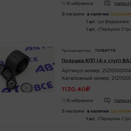
В избранное
Написат
В магазине:
в наличии
(ул.Комм
1 шт.
(ул.Федоренко 
1 шт.
(Переулок Стро
Производитель:
ТОЛЬЯТТИ
Подушка КПП (4-х ступ) ВА
Артикул
номер
:
2121010010
Каталожный
номер
:
2121100
1130.40
В избранное
Написат
В магазине:
в наличии
(ул.Комм
1 шт.
(Переулок Стро