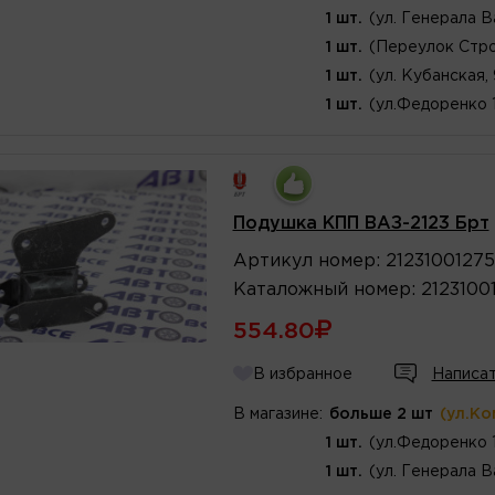
1 шт.
(ул. Генерала В
1 шт.
(Переулок Стро
1 шт.
(ул. Кубанская,
1 шт.
(ул.Федоренко 
Подушка КПП ВАЗ-2123 Брт
Артикул
номер
:
2123100127
Каталожный
номер
:
2123100
554.80
В избранное
Написат
В магазине:
больше 2 шт
(ул.Ко
1 шт.
(ул.Федоренко 
1 шт.
(ул. Генерала В