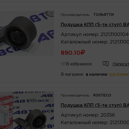
Производитель:
ТОЛЬЯТТИ
Подушка КПП (5-ти ступ) ВА
Артикул
номер
:
21213100104
Каталожный
номер
:
2121310
890.10
В избранное
Написат
В магазине:
в наличии
(ул.Комм
Производитель:
ROSTECO
Подушка КПП (5-ти ступ) В
Артикул
номер
:
20356
Каталожный
номер
:
2121310