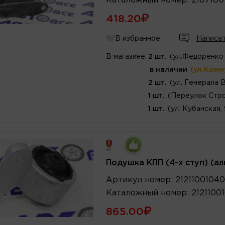
Каталожный
номер
:
2107100
418.20
В избранное
Написат
В магазине:
2 шт.
(ул.Федоренко 
в наличии
(ул.Комм
2 шт.
(ул. Генерала 
1 шт.
(Переулок Стро
1 шт.
(ул. Кубанская,
Подушка КПП (4-х ступ) (ал
Артикул
номер
:
21211001040
Каталожный
номер
:
2121100
865.00