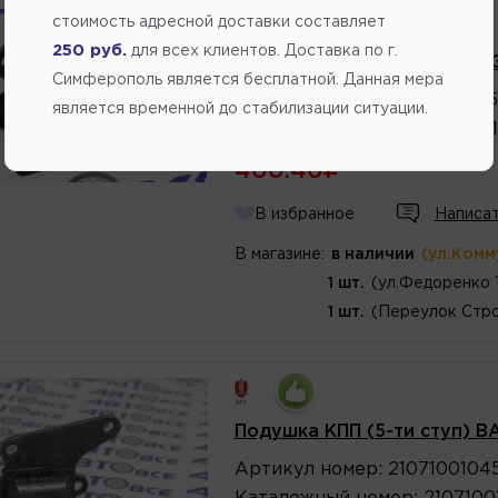
стоимость адресной доставки составляет
Производитель:
АВТОЛАЙН
250 руб.
для всех клиентов. Доставка по г.
Подушка КПП (4-х ступ) ВА
Симферополь является бесплатной. Данная мера
Артикул
номер
:
21011001045
является временной до стабилизации ситуации.
Каталожный
номер
:
2101100
400.40
В избранное
Написат
В магазине:
в наличии
(ул.Комм
1 шт.
(ул.Федоренко 
1 шт.
(Переулок Стро
Подушка КПП (5-ти ступ) В
Артикул
номер
:
2107100104