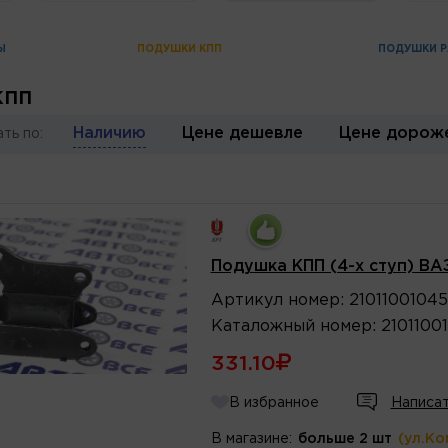
Ы
ПОДУШКИ КПП
ПОДУШКИ Р
КПП
Наличию
Цене дешевле
Цене дорож
ть по:
Подушка КПП (4-х ступ) ВА
Артикул
номер
:
21011001045
Каталожный
номер
:
2101100
331.10
В избранное
Написат
В магазине:
больше 2 шт
(ул.Ко