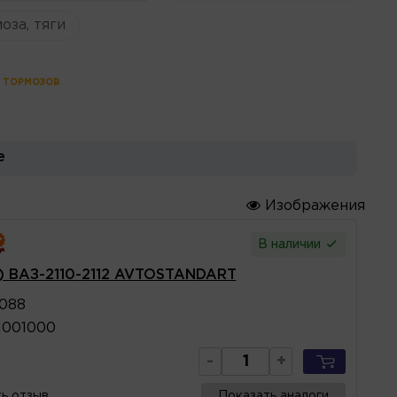
оза, тяги
 ТОРМОЗОВ
е
Изображения
В наличии
а) ВАЗ-2110-2112 AVTOSTANDART
1088
1001000
-
+
ь отзыв
Показать аналоги