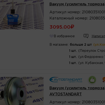
Вакуум (усилитель тормоза)
Артикул
номер
:
2108035100
Каталожный
номер
:
2108035
3095.00
В избранное
Написат
В магазине:
больше 2 шт
(ул.Ко
1 шт.
(Переулок Стро
1 шт.
(ул.Федоренко 
1 шт.
(ул. Кубанская,
Вакуум (усилитель тормоза)
AVTOSTANDART
Артикул
номер
:
2108035100