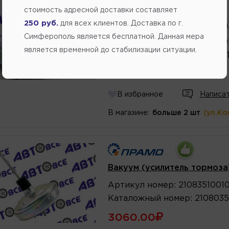
Производитель:
ДИМИТРОВГРАД
стоимость адресной доставки составляет
250 руб.
для всех клиентов. Доставка по г.
Вакуум (усилитель тормоза
Симферополь является бесплатной. Данная мера
Артикул
номер
:
2110351001
является временной до стабилизации ситуации.
Каталожный
номер
:
2110035
3174.75
В избранное
Написат
В магазине:
больше 2 шт
(ул.Ко
Вакуум (усилитель тормоза
Артикул
номер
:
2108351001
Каталожный
номер
:
2108035
3060.00