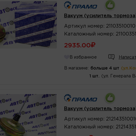
Вакуум (усилитель тормоза)
Артикул
номер
:
21103510010
Каталожный
номер
:
2110035
2935.00
В избранное
Написат
В магазине:
больше 4 шт
(ул.К
1 шт.
(ул. Генерала В
Вакуум (усилитель тормоза
Артикул
номер
:
2121435100
Каталожный
номер
:
2121435