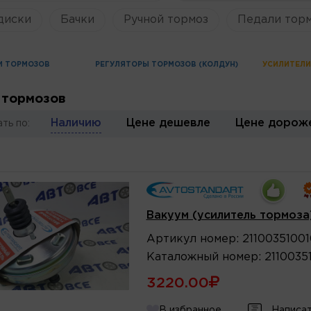
диски
Бачки
Ручной тормоз
Педали торм
И ТОРМОЗОВ
РЕГУЛЯТОРЫ ТОРМОЗОВ (КОЛДУН)
УСИЛИТЕЛИ
 тормозов
Наличию
Цене дешевле
Цене дорож
ть по:
Вакуум (усилитель тормоз
Артикул
номер
:
2110035100
Каталожный
номер
:
2110035
3220.00
В избранное
Написат