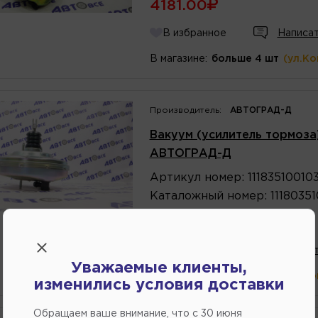
4181.00
В избранное
Написат
В магазине:
больше 4 шт
(ул.К
Производитель:
АВТОГРАД-Д
Вакуум (усилитель тормоза
АВТОГРАД-Д
Артикул
номер
:
11183510010
Каталожный
номер
:
1118035
5475.00
В избранное
Написат
Уважаемые клиенты,
В магазине:
больше 4 шт
(ул.К
изменились условия доставки
Обращаем ваше внимание, что c 30 июня