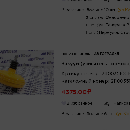
В магазине:
больше 10 шт
(ул.К
2 шт.
(ул.Федоренко 
1 шт.
(ул. Генерала В
1 шт.
(Переулок Стро
Производитель:
АВТОГРАД-Д
Вакуум (усилитель тормоза
Артикул
номер
:
2110035100
Каталожный
номер
:
2110035
4375.00
В избранное
Написат
В магазине:
больше 6 шт
(ул.К