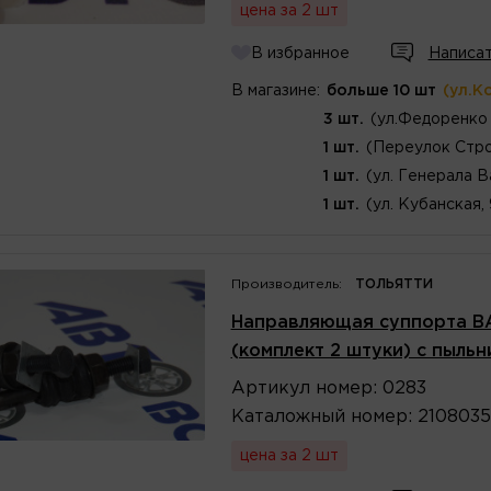
цена за 2 шт
В избранное
Написат
В магазине:
больше 10 шт
(ул.К
3 шт.
(ул.Федоренко 
1 шт.
(Переулок Стро
1 шт.
(ул. Генерала В
1 шт.
(ул. Кубанская,
Производитель:
ТОЛЬЯТТИ
Направляющая суппорта ВАЗ-
(комплект 2 штуки) с пыль
Артикул
номер
:
0283
Каталожный
номер
:
2108035
цена за 2 шт