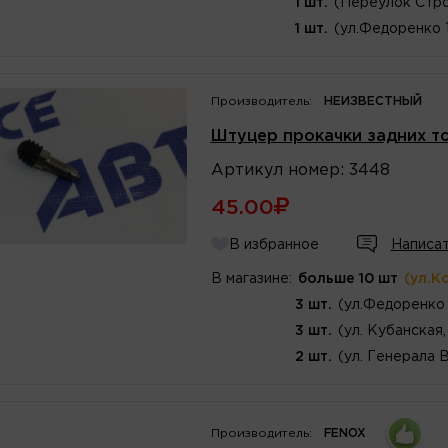
1 шт.
(Переулок Стро
1 шт.
(ул.Федоренко 
Производитель:
НЕИЗВЕСТНЫЙ
Штуцер прокачки задних т
Артикул
номер
:
3448
45.00
В избранное
Написат
В магазине:
больше 10 шт
(ул.К
3 шт.
(ул.Федоренко 
3 шт.
(ул. Кубанская,
2 шт.
(ул. Генерала 
Производитель:
FENOX