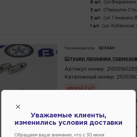
6 шт.
(ул.Федоренко 
3 шт.
(Переулок Стр
3 шт.
(ул. Генерала 
1 шт.
(ул. Кубанская,
Производитель:
БЕЛЗАН
Штуцер прокачки тормозов 
Артикул
номер
:
2101016025
Каталожный
номер
:
2101016
цена за 2 шт
В избранное
Написат
В магазине:
больше 10 шт
(ул.К
Уважаемые клиенты,
4 шт.
(ул.Федоренко 
изменились условия доставки
3 шт.
(ул. Генерала 
Обращаем ваше внимание, что c 30 июня