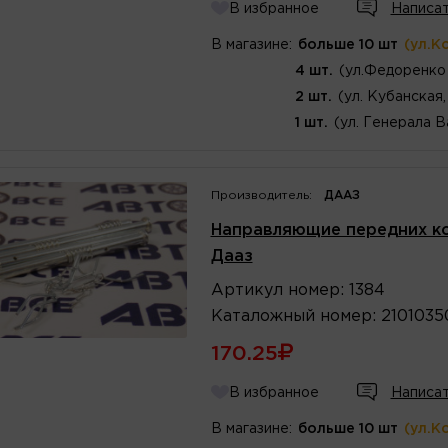
В избранное
Написат
В магазине:
больше 10 шт
(ул.К
4 шт.
(ул.Федоренко 
2 шт.
(ул. Кубанская,
1 шт.
(ул. Генерала В
Производитель:
ДААЗ
Направляющие передних кол
Дааз
Артикул
номер
:
1384
Каталожный
номер
:
2101035
170.25
В избранное
Написат
В магазине:
больше 10 шт
(ул.К