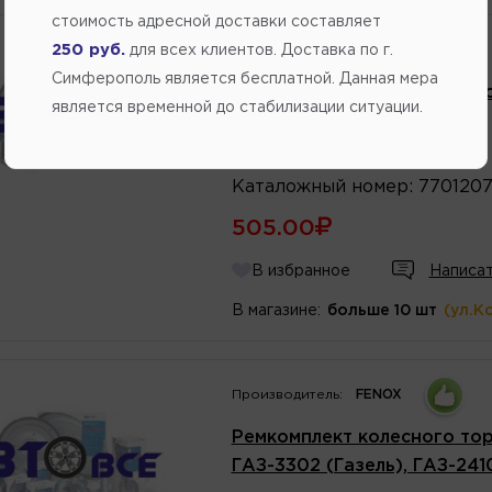
стоимость адресной доставки составляет
250 руб.
Производитель:
GALLANT
для всех клиентов. Доставка по г.
Симферополь является бесплатной. Данная мера
Направляющая суппорта Log
является временной до стабилизации ситуации.
GALLANT
Артикул
номер
:
GLRK92
Каталожный
номер
:
7701207
505.00
В избранное
Написат
В магазине:
больше 10 шт
(ул.К
Производитель:
FENOX
Ремкомплект колесного тор
ГАЗ-3302 (Газель), ГАЗ-24