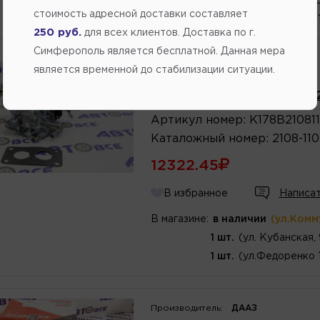
1 шт.
(Переулок Стро
стоимость адресной доставки составляет
1 шт.
(ул.Федоренко 
250 руб.
для всех клиентов. Доставка по г.
Симферополь является бесплатной. Данная мера
является временной до стабилизации ситуации.
Производитель:
PEKAR
Карбюратор (солекс) ВАЗ-
Артикул
номер
:
К178В21081
Каталожный
номер
:
2108-11
12322.45
В избранное
Написат
В магазине:
в наличии
(ул.Комм
1 шт.
(ул. Кубанская,
1 шт.
(ул.Федоренко 
Производитель:
ДААЗ