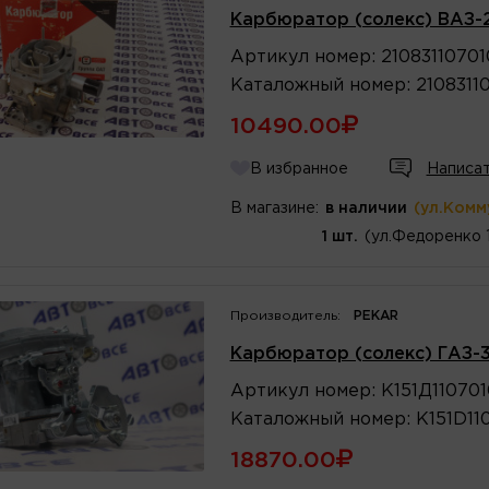
Карбюратор (солекс) ВАЗ-2
Артикул
номер
:
2108311070
Каталожный
номер
:
2108311
10490.00
В избранное
Написат
В магазине:
в наличии
(ул.Комм
1 шт.
(ул.Федоренко 
Производитель:
PEKAR
Карбюратор (солекс) ГАЗ-3
Артикул
номер
:
К151Д110701
Каталожный
номер
:
K151D11
18870.00