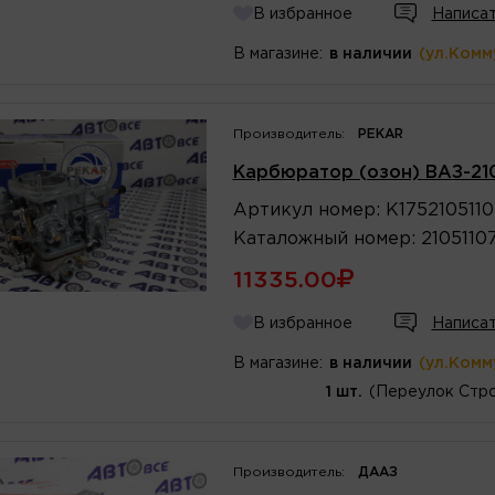
В избранное
Написат
В магазине:
в наличии
(ул.Комм
Производитель:
PEKAR
Карбюратор (озон) ВАЗ-21
Артикул
номер
:
К175210511
Каталожный
номер
:
2105110
11335.00
В избранное
Написат
В магазине:
в наличии
(ул.Комм
1 шт.
(Переулок Стро
Производитель:
ДААЗ