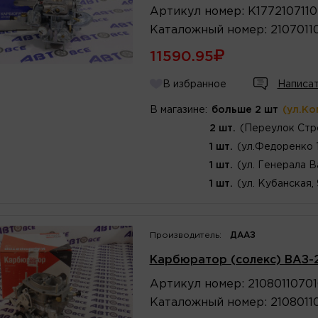
Артикул
номер
:
К177210711
Каталожный
номер
:
2107011
11590.95
В избранное
Написат
В магазине:
больше 2 шт
(ул.Ко
2 шт.
(Переулок Стр
1 шт.
(ул.Федоренко 
1 шт.
(ул. Генерала В
1 шт.
(ул. Кубанская,
Производитель:
ДААЗ
Карбюратор (солекс) ВАЗ-2
Артикул
номер
:
2108011070
Каталожный
номер
:
2108011