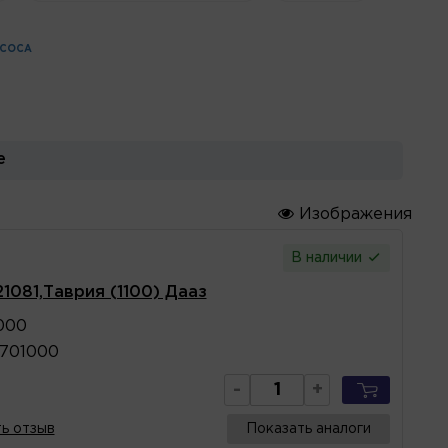
ДСОСА
е
Изображения
В наличии
1081,Таврия (1100) Дааз
000
0701000
-
+
ь отзыв
Показать аналоги