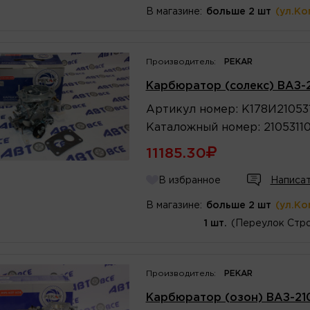
В магазине:
больше 2 шт
(ул.Ко
Производитель:
PEKAR
Карбюратор (солекс) ВАЗ-2
Артикул
номер
:
К178И21053
Каталожный
номер
:
2105311
11185.30
В избранное
Написат
В магазине:
больше 2 шт
(ул.Ко
1 шт.
(Переулок Стро
Производитель:
PEKAR
Карбюратор (озон) ВАЗ-21