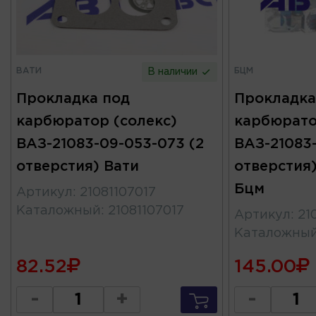
ВАТИ
БЦМ
В наличии
Прокладка под
Прокладка
карбюратор (солекс)
карбюрато
ВАЗ-21083-09-053-073 (2
ВАЗ-21083-
отверстия) Вати
отверстия
Бцм
Артикул
:
21081107017
Каталожный
:
21081107017
Артикул
:
21
Каталожны
82.52
145.00
-
+
-