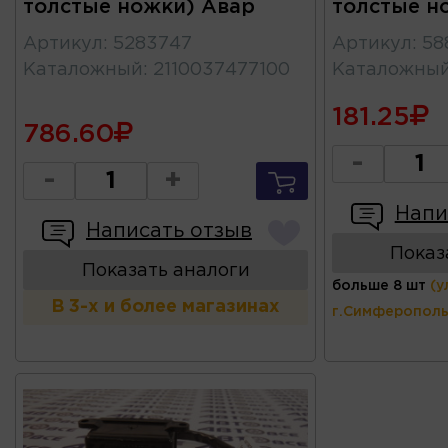
толстые ножки) Авар
толстые н
Артикул
:
5283747
Артикул
:
58
Каталожный
:
2110037477100
Каталожны
181.25
786.60
-
-
+
Напи
Написать отзыв
Показ
Показать аналоги
больше 8 шт
(у
В 3-х и более магазинах
г.Симферополь