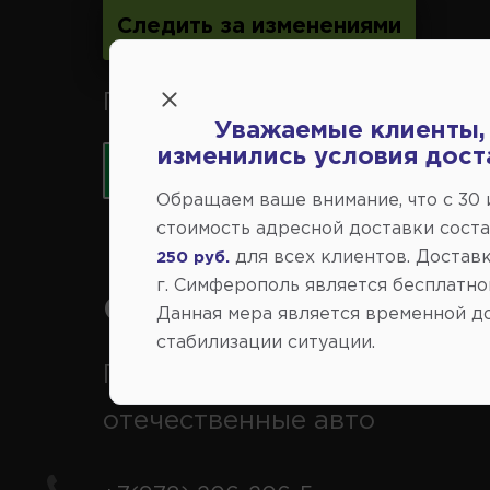
Следить за изменениями
Принимаем к оплате карты 
Уважаемые клиенты,
изменились условия дост
Обращаем ваше внимание, что c 30
стоимость адресной доставки сост
для всех клиентов. Доставк
250 руб.
г. Симферополь является бесплатно
Справочный центр:
Данная мера является временной д
стабилизации ситуации.
Продажа запчастей на
отечественные авто