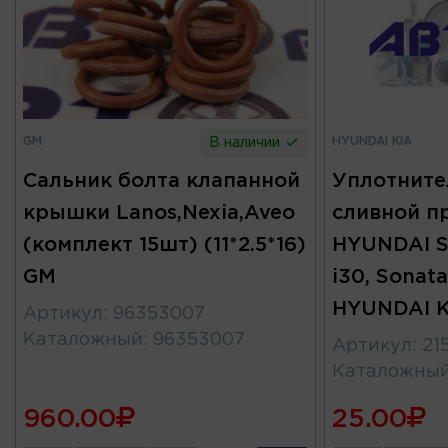
GM
HYUNDAI KIA
В наличии
Сальник болта клапанной
Уплотните
крышки Lanos,Nexia,Aveo
сливной п
(комплект 15шт) (11*2.5*16)
HYUNDAI So
GM
i30, Sonata
HYUNDAI K
Артикул
:
96353007
Каталожный
:
96353007
Артикул
:
21
Каталожны
960.00
25.00