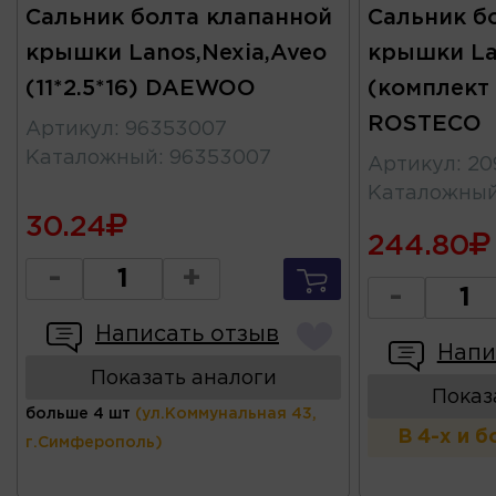
Сальник болта клапанной
Сальник б
крышки Lanos,Nexia,Aveo
крышки La
(11*2.5*16) DAEWOO
(комплект 1
ROSTECO
Артикул
:
96353007
Каталожный
:
96353007
Артикул
:
20
Каталожны
30.24
244.80
-
+
-
Написать отзыв
Напи
Показать аналоги
Показ
больше 4 шт
(ул.Коммунальная 43,
В 4-х и 
г.Симферополь)