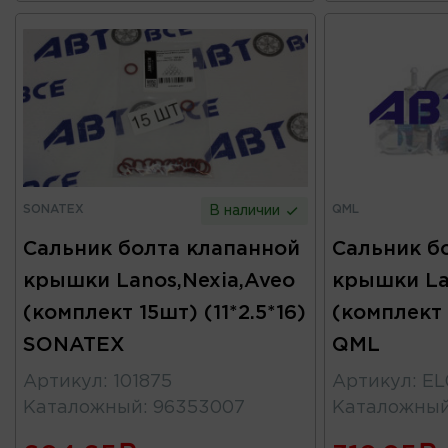
SONATEX
QML
В наличии
Сальник болта клапанной
Сальник б
крышки Lanos,Nexia,Aveo
крышки La
(комплект 15шт) (11*2.5*16)
(комплект 1
SONATEX
QML
Артикул
:
101875
Артикул
:
EL
Каталожный
:
96353007
Каталожны