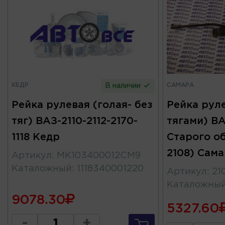
КЕДР
САМАРА
В наличии
Рейка рулевая (голая- без
Рейка руле
тяг) ВАЗ-2110-2112-2170-
тягами) ВАЗ
1118 Кедр
Старого о
2108) Сам
Артикул
:
MK103400012CM9
Каталожный
:
1118340001220
Артикул
:
21
Каталожны
9078.30
5327.60
-
+