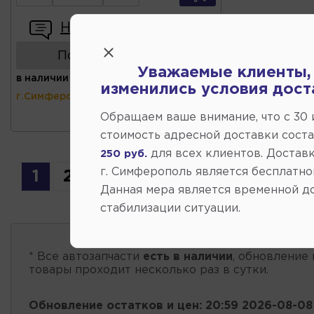
Написать отзыв
Показать аналоги
Уважаемые клиенты,
в наличии
(ул.Коммунальная 43,
изменились условия дост
г.Симферополь)
Обращаем ваше внимание, что c 30
стоимость адресной доставки сост
для всех клиентов. Доставк
250 руб.
г. Симферополь является бесплатно
1
2
3
4
5
Данная мера является временной д
стабилизации ситуации.
* Все автозапчасти
есть в наличии
, обновление 
товары проходит несколько раз в сутки.
Обновление остатков и цен:
20:59 2026-08-08