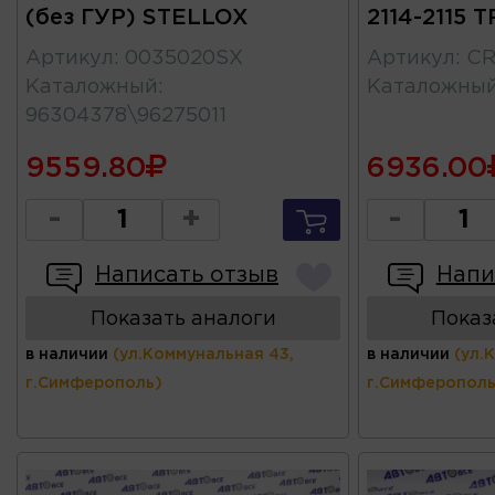
(без ГУР) STELLOX
2114-2115 T
Артикул
:
0035020SX
Артикул
:
CR
Каталожный
:
Каталожны
96304378\96275011
9559.80
6936.00
-
+
-
Написать отзыв
Напи
Показать аналоги
Показ
в наличии
(ул.Коммунальная 43,
в наличии
(ул.
г.Симферополь)
г.Симферополь