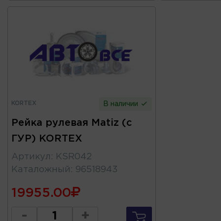
KORTEX
В наличии
Рейка рулевая Matiz (с
ГУР) KORTEX
Артикул
:
KSR042
Каталожный
:
96518943
19955.00
-
+