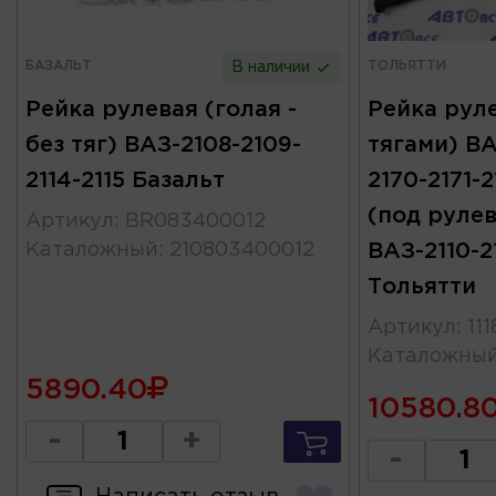
БАЗАЛЬТ
ТОЛЬЯТТИ
В наличии
Рейка рулевая (голая -
Рейка руле
без тяг) ВАЗ-2108-2109-
тягами) ВАЗ
2114-2115 Базальт
2170-2171-2
(под руле
Артикул
:
BR083400012
Каталожный
:
210803400012
ВАЗ-2110-2
Тольятти
Артикул
:
11
Каталожны
5890.40
10580.8
-
+
-