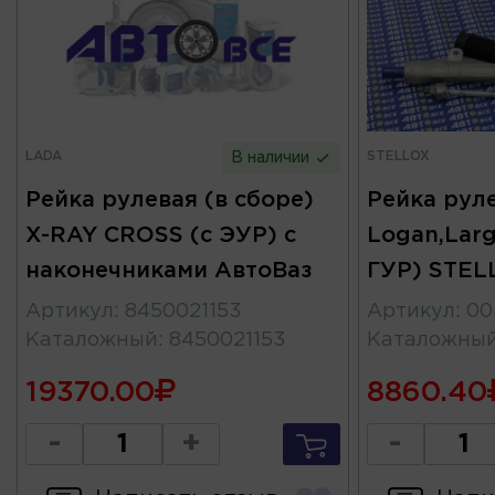
LADA
STELLOX
В наличии
Рейка рулевая (в сборе)
Рейка рул
X-RAY CROSS (с ЭУР) с
Logan,Larg
наконечниками АвтоВаз
ГУР) STEL
Артикул
:
8450021153
Артикул
:
00
Каталожный
:
8450021153
Каталожны
19370.00
8860.40
-
+
-