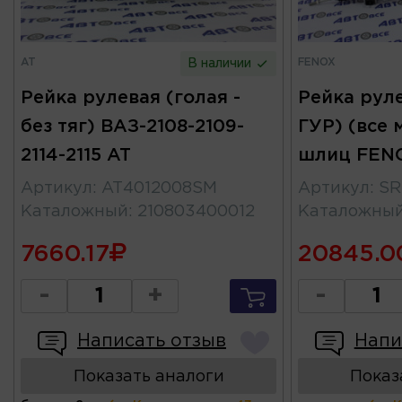
AT
FENOX
В наличии
Рейка рулевая (голая -
Рейка руле
без тяг) ВАЗ-2108-2109-
ГУР) (все 
2114-2115 AT
шлиц FEN
Артикул
:
AT4012008SM
Артикул
:
SR
Каталожный
:
210803400012
Каталожны
7660.17
20845.0
-
+
-
Написать отзыв
Напи
Показать аналоги
Показ