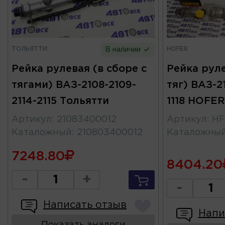
ТОЛЬЯТТИ
HOFER
В наличии
Рейка рулевая (в сборе с
Рейка руле
тягами) ВАЗ-2108-2109-
тяг) ВАЗ-21
2114-2115 Тольятти
1118 HOFER
Артикул
:
21083400012
Артикул
:
HF
Каталожный
:
210803400012
Каталожны
7248.80
8404.20
-
+
-
Написать отзыв
Напи
Показать аналоги