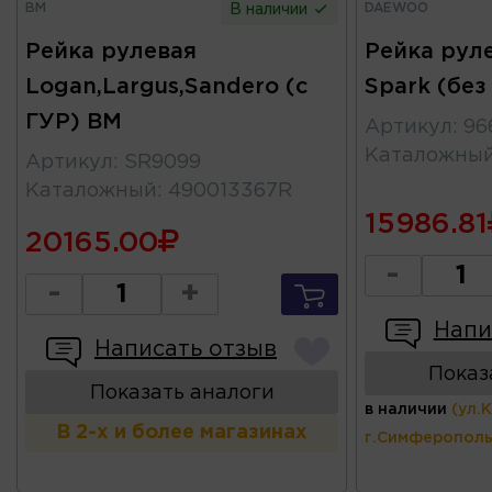
BM
DAEWOO
В наличии
Рейка рулевая
Рейка руле
Logan,Largus,Sandero (с
Spark (бе
ГУР) BM
Артикул
:
96
Каталожны
Артикул
:
SR9099
Каталожный
:
490013367R
15986.81
20165.00
-
-
+
Напи
Написать отзыв
Показ
Показать аналоги
в наличии
(ул.
В 2-х и более магазинах
г.Симферополь