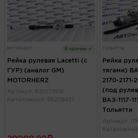
MOTORHERZ
ТОЛЬЯТТИ
В наличии
Рейка рулевая Lacetti (с
Рейка руле
ГУР) (аналог GM)
тягами) ВАЗ
MOTORHERZ
2170-2171-2
(под руле
Артикул
:
R20171NW
Каталожный
:
95209431
ВАЗ-1117-11
Тольятти
Артикул
:
11
Каталожны