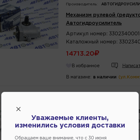
Производитель:
АВТОГИДРОУСИЛИ
Механизм рулевой (редукто
Автогидроусилитель
Артикул
номер
:
330234000
Каталожный
номер
:
330234
14713.20
В избранное
Написат
В магазине:
в наличии
(ул.Комм
Производитель:
АВТОКОМПОНЕНТ
Ремкомплект рулевого меха
Уважаемые клиенты,
Артикул
номер
:
2123034000
изменились условия доставки
Каталожный
номер
:
212303
Обращаем ваше внимание, что c 30 июня