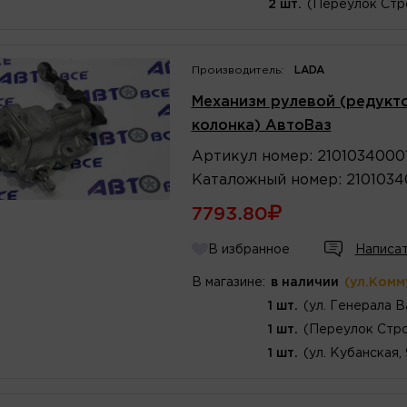
2 шт.
(Переулок Стр
Производитель:
LADA
Механизм рулевой (редукто
колонка) АвтоВаз
Артикул
номер
:
2101034000
Каталожный
номер
:
210103
7793.80
В избранное
Написат
В магазине:
в наличии
(ул.Комм
1 шт.
(ул. Генерала В
1 шт.
(Переулок Стро
1 шт.
(ул. Кубанская,