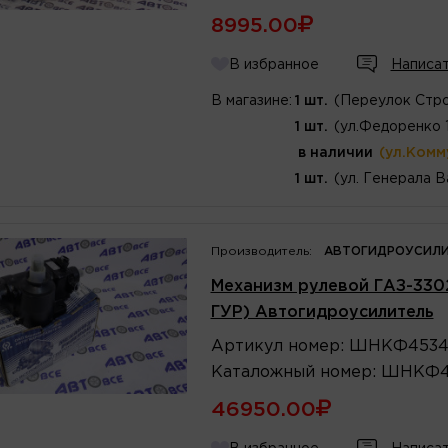
8995.00
В избранное
Написат
В магазине:
1 шт.
(Переулок Стро
1 шт.
(ул.Федоренко 
в наличии
(ул.Комм
1 шт.
(ул. Генерала В
Производитель:
АВТОГИДРОУСИЛИ
Механизм рулевой ГАЗ-3302
ГУР) Автогидроусилитель
Артикул
номер
:
ШНКФ45346
Каталожный
номер
:
ШНКФ45
46950.00