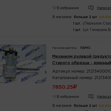
В избранное
Написат
В магазине:
больше 2 шт
(ул.Ко
1 шт.
(Переулок Стро
1 шт.
(ул. Генерала В
Производитель:
ПАРКС
Механизм рулевой (редукто
Старого образца - длинный
Артикул
номер
:
2121340001
Каталожный
номер
:
2121340
7850.25
В избранное
Написат
В магазине:
больше 2 шт
(ул.Ко