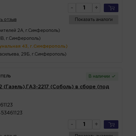
-
+
ь отзыв
Показать аналоги
ителей 2А, г.Симферополь)
1В, г.Симферополь)
унальная 43, г.Симферополь)
асильева, 29Б, г.Симферополь)
ТЕЛЬ
В наличии
 (Газель),ГАЗ-2217 (Соболь) в сборе (под
1123
3461123
-
+