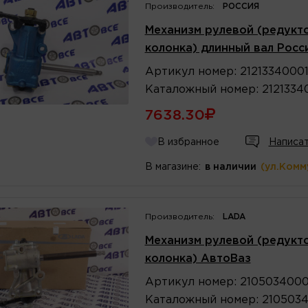
Производитель:
РОССИЯ
Механизм рулевой (редукто
колонка) длинный вал Росс
Артикул
номер
:
2121334000
Каталожный
номер
:
2121334
7638.30
В избранное
Написат
В магазине:
в наличии
(ул.Комм
Производитель:
LADA
Механизм рулевой (редукто
колонка) АвтоВаз
Артикул
номер
:
210503400
Каталожный
номер
:
210503