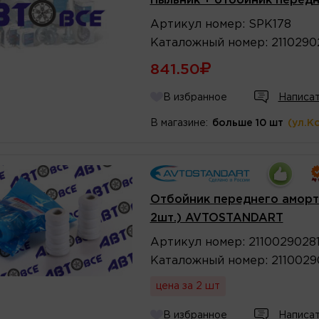
Пыльник + отбойник передн
Артикул
номер
:
SPK178
Каталожный
номер
:
2110290
841.50
В избранное
Написат
В магазине:
больше 10 шт
(ул.К
Отбойник переднего аморти
2шт.) AVTOSTANDART
Артикул
номер
:
2110029028
Каталожный
номер
:
2110029
цена за 2 шт
В избранное
Написат