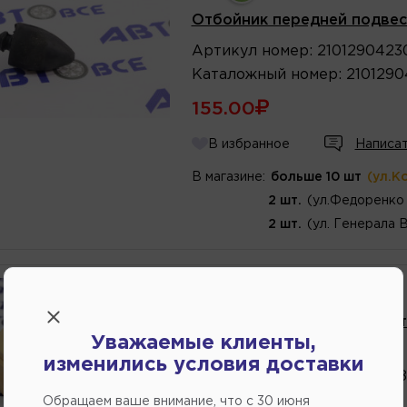
Отбойник передней подвеск
Артикул
номер
:
2101290423
Каталожный
номер
:
2101290
155.00
В избранное
Написат
В магазине:
больше 10 шт
(ул.К
2 шт.
(ул.Федоренко 
2 шт.
(ул. Генерала 
Производитель:
STELLOX
Отбойник переднего аморти
Уважаемые клиенты,
Артикул
номер
:
1173003SX
изменились условия доставки
Каталожный
номер
:
9012588
Обращаем ваше внимание, что c 30 июня