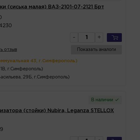
и (сиська малая) ВАЗ-2101-07-2121 Брт
0
4230
-
+
ь отзыв
Показать аналоги
оммунальная 43, г.Симферополь)
1В, г.Симферополь)
Васильева, 29Б, г.Симферополь)
В наличии
затора (стойки) Nubira, Leganza STELLOX
9