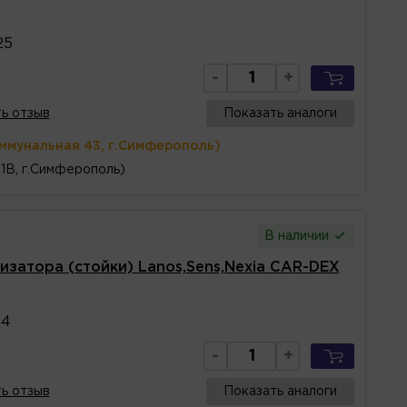
25
-
+
ь отзыв
Показать аналоги
оммунальная 43, г.Симферополь)
1В, г.Симферополь)
В наличии
затора (стойки) Lanos,Sens,Nexia CAR-DEX
84
-
+
ь отзыв
Показать аналоги