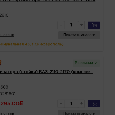
его амортизатора ВАЗ 2110-2112-1119 FENOX
2816
-
+
ь отзыв
Показать аналоги
оммунальная 43, г.Симферополь)
В наличии
затора (стойки) ВАЗ-2110-2170 (комплект
1688
0281601
295.00
-
+
ь отзыв
Показать аналоги