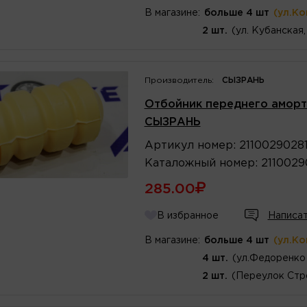
В магазине:
больше 4 шт
(ул.К
2 шт.
(ул. Кубанская,
Производитель:
СЫЗРАНЬ
Отбойник переднего аморт
СЫЗРАНЬ
Артикул
номер
:
2110029028
Каталожный
номер
:
2110029
285.00
В избранное
Написат
В магазине:
больше 4 шт
(ул.К
4 шт.
(ул.Федоренко 
2 шт.
(Переулок Стр