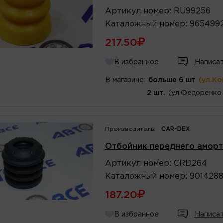
Артикул
номер
:
RU99256
Каталожный
номер
:
965499
217.50
В избранное
Написат
В магазине:
больше 6 шт
(ул.К
2 шт.
(ул.Федоренко 
Производитель:
CAR-DEX
Отбойник переднего аморти
Артикул
номер
:
CRD264
Каталожный
номер
:
901428
187.20
В избранное
Написат