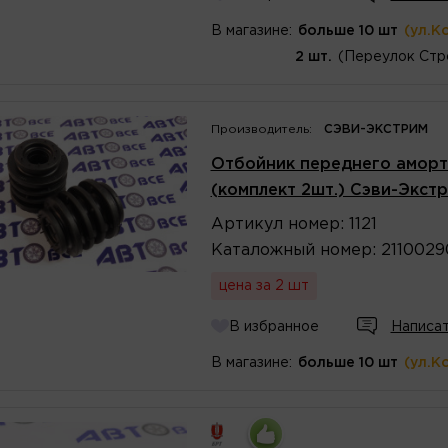
В магазине:
больше 10 шт
(ул.К
2 шт.
(Переулок Стр
Производитель:
СЭВИ-ЭКСТРИМ
Отбойник переднего аморти
(комплект 2шт.) Сэви-Экст
Артикул
номер
:
1121
Каталожный
номер
:
2110029
цена за 2 шт
В избранное
Написат
В магазине:
больше 10 шт
(ул.К