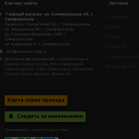
Как нас найти
Автовсе
Главный магазин: ул. Коммунальная 43, г.
О магазине
Симферополь
Переулок Строителей 2А, г. Симферополь
Скидки
ул. Федоренко 1В, г. Симферополь
ул. Генерала Васильева 29Б, г.
Отзывы
Симферополь
ул. Кубанская 9, г. Симферополь
Контакты
info@avtovse.com.ru
Статьи и новост
Доставка автозапчастей
, Симферополь и
районы, Севастополь, Ялта, Евпатория,
Выбор цвета
Черноморское, Саки, Белогорск, Феодосия,
Старый Крым, Армянск, Джанкой.
Карта схема проезда
Следить за изменениями
Принимаем к оплате карты Мир.