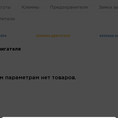
жгуты
Клеммы
Предохранители
Замки за
лители
БЕРА
КЛАПАНА ДВИГАТЕЛЯ
КЛАПАНА Э
вигателя
м параметрам нет товаров.