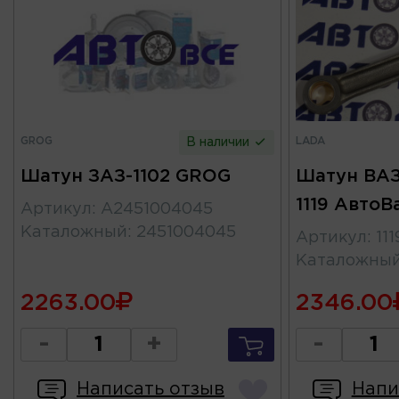
GROG
LADA
В наличии
Шатун ЗАЗ-1102 GROG
Шатун ВАЗ-
1119 АвтоВ
Артикул
:
A2451004045
Каталожный
:
2451004045
Артикул
:
11
Каталожны
2263.00
2346.00
-
+
-
Написать отзыв
Напи