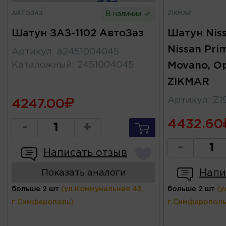
АВТОЗАЗ
ZIKMAR
В наличии
Шатун ЗАЗ-1102 АвтоЗаз
Шатун Nissa
Nissan Prim
Артикул
:
а2451004045
Каталожный
:
2451004045
Movano, Op
ZIKMAR
Артикул
:
Z1
4247.00
4432.60
-
+
-
Написать отзыв
Напи
Показать аналоги
больше 2 шт
(ул.Коммунальная 43,
больше 2 шт
(у
г.Симферополь)
г.Симферополь