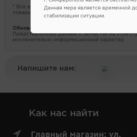
г. Симферополь является бесплатно
* Все автозапчасти
есть в наличии
, обновление 
Данная мера является временной д
товары проходит несколько раз в сутки.
стабилизации ситуации.
Обновление остатков и цен:
20:40 2026-08-08
Представленные данные о запчастях на этой ст
исключительно информационный характер.
Напишите нам:
Как нас найти
Главный магазин: ул.