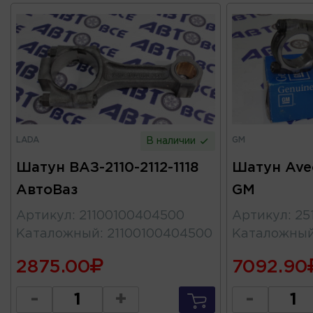
LADA
GM
В наличии
Шатун ВАЗ-2110-2112-1118
Шатун Aveo
АвтоВаз
GM
Артикул
:
21100100404500
Артикул
:
25
Каталожный
:
21100100404500
Каталожны
2875.00
7092.90
-
+
-