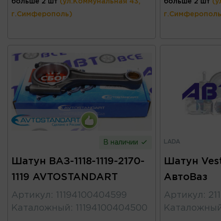
больше 2 шт
(ул.Коммунальная 43,
больше 2 шт
(у
г.Симферополь)
г.Симферополь
LADA
В наличии
Шатун ВАЗ-1118-1119-2170-
Шатун Vest
1119 AVTOSTANDART
АвтоВаз
Артикул
:
11194100404599
Артикул
:
21
Каталожный
:
11194100404500
Каталожны