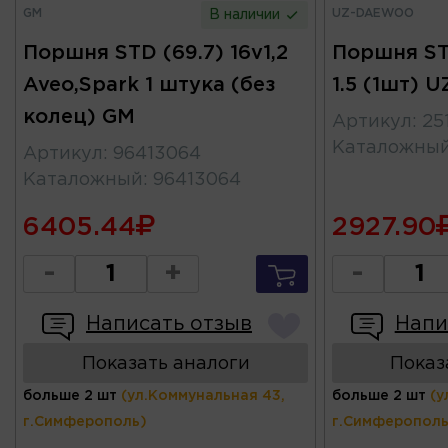
GM
UZ-DAEWOO
В наличии
Поршня STD (69.7) 16v1,2
Поршня ST
Aveo,Spark 1 штука (без
1.5 (1шт)
колец) GM
Артикул
:
25
Каталожны
Артикул
:
96413064
Каталожный
:
96413064
6405.44
2927.90
-
+
-
Написать отзыв
Напи
Показать аналоги
Показ
больше 2 шт
(ул.Коммунальная 43,
больше 2 шт
(у
г.Симферополь)
г.Симферополь