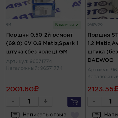
GM
DAEWOO
В наличии
Поршня 0.50-2й ремонт
Поршня STD
(69.0) 6V 0.8 Matiz,Spark 1
1,2 Matiz,A
штука (без колец) GM
штука (без
DAEWOO
Артикул
:
96571774
Каталожный
:
96571774
Артикул
:
96
Каталожны
2001.60
2123.55
-
+
-
Написать отзыв
Напи