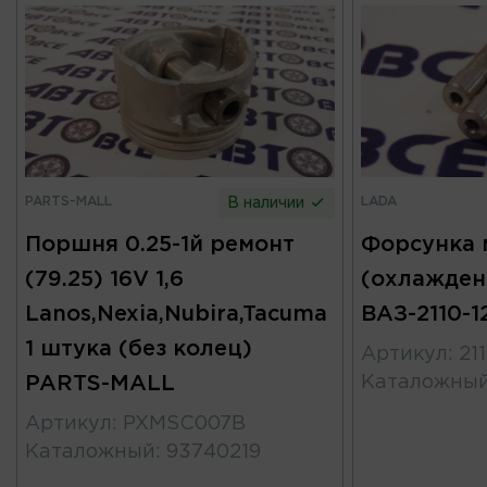
PARTS-MALL
LADA
В наличии
Поршня 0.25-1й ремонт
Форсунка 
(79.25) 16V 1,6
(охлажден
Lanos,Nexia,Nubira,Tacuma
ВАЗ-2110-1
1 штука (без колец)
Артикул
:
21
PARTS-MALL
Каталожны
Артикул
:
PXMSC007B
Каталожный
:
93740219