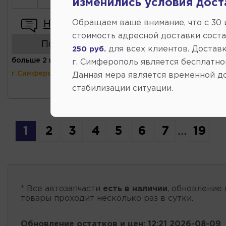
изменились условия дост
Обращаем ваше внимание, что c 30
Написать отзыв
стоимость адресной доставки сост
Показать аналоги
для всех клиентов. Доставк
250 руб.
больше 2 шт
(ул.Коммунальная 43,
г. Симферополь является бесплатно
г.Симферополь)
Данная мера является временной д
стабилизации ситуации.
1
2
3
4
5
6
7
...
19
* Все автозапчасти
есть в наличии
, обновление 
товары проходит несколько раз в сутки.
Обновление остатков и цен:
12:21 2026-08-09