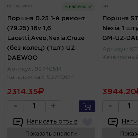
UZ-DAEWOO
GM
В наличии
Поршня 0.25 1-й ремонт
Поршня STD
(79.25) 16v 1,6
Nexia 1 шт
Lacetti,Aveo,Nexia.Cruze
GM-UZ-D
(без колец) (1шт) UZ-
Артикул
:
96
DAEWOO
Каталожны
Артикул
:
93740514
Каталожный
:
93740514
2314.35
3944.20
-
+
-
Написать отзыв
Напи
Показать аналоги
Показ