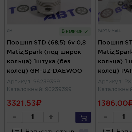
GM
PARTS-MALL
В наличии
Поршня STD (68.5) 6v 0,8
Поршня STD
Matiz,Spark (под широк
Matiz,Spar
кольца) 1штука (без
кольца) 1 
колец) GM-UZ-DAEWOO
колец) PA
Артикул
:
96239399
Артикул
:
PX
Каталожный
:
96239399
Каталожны
3321.53
1386.00
-
+
-