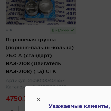
СТК
В наличии
Поршневая группа
(поршня-пальцы-кольца)
76.0 А (стандарт)
ВАЗ-2108 (Двигатель
ВАЗ-2108) (1.3) СТК
Артикул
:
21080100401557
Каталожный
:
21081004015
4750.30
Уважаемые клиенты,
-
+