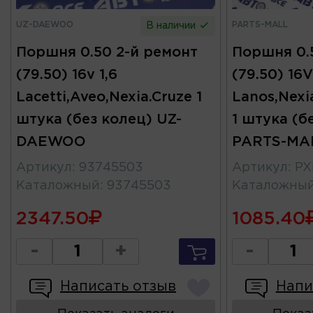
UZ-DAEWOO
PARTS-MALL
В наличии
Поршня 0.50 2-й ремонт
Поршня 0.
(79.50) 16v 1,6
(79.50) 16V
Lacetti,Aveo,Nexia.Cruze 1
Lanos,Nexi
штука (без колец) UZ-
1 штука (б
DAEWOO
PARTS-MA
Артикул
:
93745503
Артикул
:
PX
Каталожный
:
93745503
Каталожны
2347.50
1085.40
-
+
-
Написать отзыв
Напи