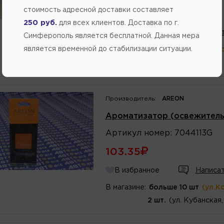
стоимость адресной доставки составляет
223.00
250 руб.
для всех клиентов. Доставка по г.
В избранное
Написат
Симферополь является бесплатной. Данная мера
является временной до стабилизации ситуации.
В магазине:
больше 10 шт
(ул.К
8 шт.
(ул.Федоренко 
Производитель:
AREON
Ароматизатор (освежитель
Артикул
номер
:
7044113G
103.35
В избранное
Написат
В магазине:
больше 10 шт
(ул.К
2 шт.
(ул. Кубанская,