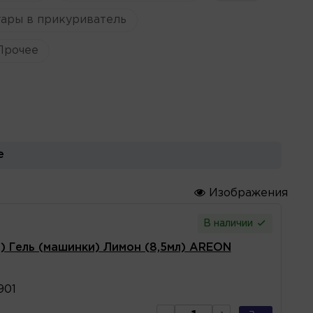
ары в прикуриватель
Прочее
е
Изображения
В наличии
 Гель (машинки) Лимон (8,5мл) AREON
901