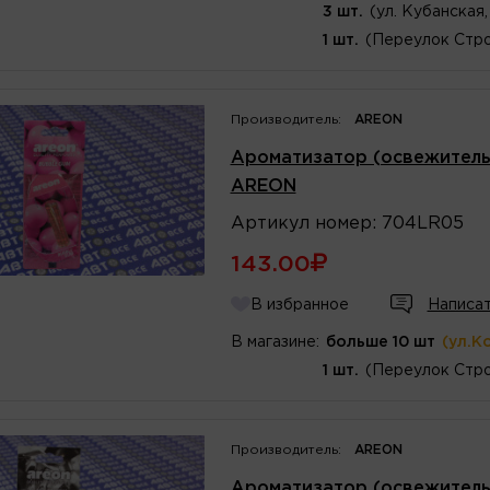
3 шт.
(ул. Кубанская,
1 шт.
(Переулок Стро
Производитель:
AREON
Ароматизатор (освежитель)
AREON
Артикул
номер
:
704LR05
143.00
В избранное
Написат
В магазине:
больше 10 шт
(ул.К
1 шт.
(Переулок Стро
Производитель:
AREON
Ароматизатор (освежитель)