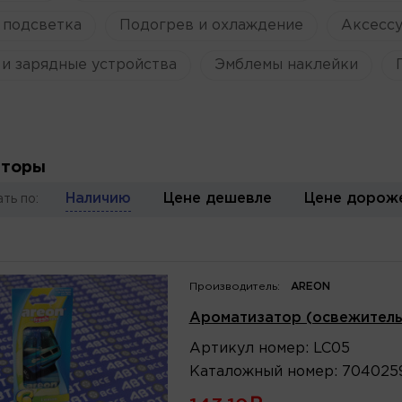
 подсветка
Подогрев и охлаждение
Аксессу
и зарядные устройства
Эмблемы наклейки
Ы
аторы
Наличию
Цене дешевле
Цене дорож
ть по:
Производитель:
AREON
Ароматизатор (освежитель)
Артикул
номер
:
LC05
Каталожный
номер
:
704025