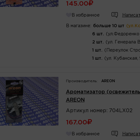
145.00
В избранное
Написат
В магазине:
больше 10 шт
(ул.К
6 шт.
(ул.Федоренко 
2 шт.
(ул. Генерала 
1 шт.
(Переулок Стро
1 шт.
(ул. Кубанская,
Производитель:
AREON
Ароматизатор (освежитель)
AREON
Артикул
номер
:
704LX02
167.00
В избранное
Написат