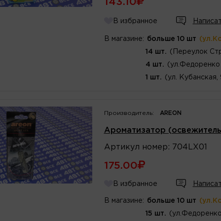
143.10
В избранное
Написат
В магазине:
больше 10 шт
(ул.К
14 шт.
(Переулок Стр
4 шт.
(ул.Федоренко 
1 шт.
(ул. Кубанская,
Производитель:
AREON
Ароматизатор (освежитель)
Артикул
номер
:
704LX01
175.00
В избранное
Написат
В магазине:
больше 10 шт
(ул.К
15 шт.
(ул.Федоренко