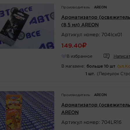
Производитель:
AREON
Ароматизатор (освежитель) 
(8,5 мл) AREON
Артикул
номер
:
704lcx01
149.40
В избранное
Написат
В магазине:
больше 10 шт
(ул.К
1 шт.
(Переулок Стро
Производитель:
AREON
Ароматизатор (освежитель)
AREON
Артикул
номер
:
704LR16