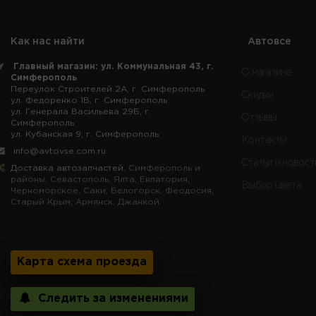
Как нас найти
Автовсе
Главный магазин: ул. Коммунальная 43, г.
О магазине
Симферополь
Переулок Строителей 2А, г. Симферополь
Скидки
ул. Федоренко 1В, г. Симферополь
ул. Генерала Васильева 29Б, г.
Отзывы
Симферополь
ул. Кубанская 9, г. Симферополь
Контакты
info@avtovse.com.ru
Статьи и новост
Доставка автозапчастей
, Симферополь и
районы, Севастополь, Ялта, Евпатория,
Выбор цвета
Черноморское, Саки, Белогорск, Феодосия,
Старый Крым, Армянск, Джанкой.
Карта схема проезда
Следить за изменениями