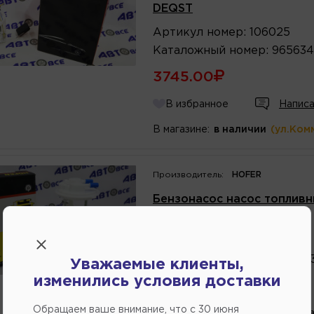
DEQST
Артикул
номер
:
106025
Каталожный
номер
:
965634
3745.00
В избранное
Написа
В магазине:
в наличии
(ул.Ком
Производитель:
HOFER
Бензонасос насос топливны
HOFER
Артикул
номер
:
HF830926
Каталожный
номер
:
212141
Уважаемые клиенты,
изменились условия доставки
3729.60
Обращаем ваше внимание, что c 30 июня
В избранное
Написа