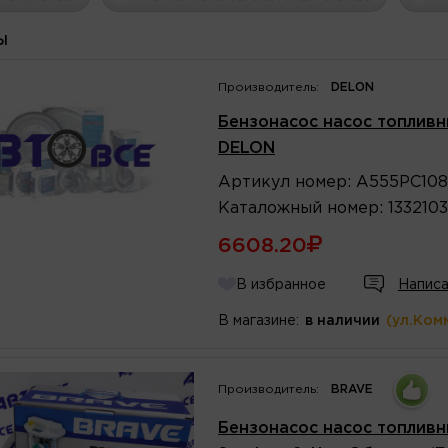
Ы
Производитель:
DELON
Бензонасос насос топливный
DELON
Артикул
номер
:
A555PC108
Каталожный
номер
:
1332103
6608.20
В избранное
Написа
В магазине:
в наличии
(ул.Ком
Производитель:
BRAVE
Бензонасос насос топливн