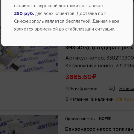
стоимость адресной доставки составляет
В магазине:
в наличии
(ул.Ком
250 руб.
для всех клиентов. Доставка по г.
Симферополь является бесплатной. Данная мера
является временной до стабилизации ситуации.
Бензонасос насос топливн
ЗМЗ-405), (штуцера с рез
Артикул
номер
:
330211390
Каталожный
номер
:
330211
3665.60
В избранное
Написа
В магазине:
в наличии
(ул.Ком
Производитель:
HOFER
Бензонасос насос топливн