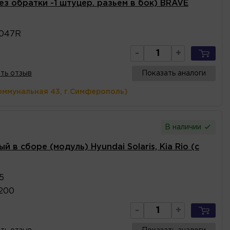
ез обратки -1 штуцер. разьем в бок) BRAVE
2047R
-
+
ть отзыв
Показать аналоги
оммунальная 43, г.Симферополь)
В наличии
 в сборе (модуль) Hyundai Solaris, Kia Rio (с
5
R200
-
+