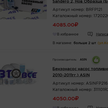
Sandero 2, Нов Образца (Б
Артикул
номер
:
BRFP121
Каталожный
номер
:
17202
4085.00
В избранное
Написа
В магазине:
больше 2 шт
(ул.К
Производитель:
ASIN
Бензонасос насос топливный
2010-2011гг.) ASIN
Артикул
номер
:
ASINFP216
Каталожный
номер
:
311101
4050.00