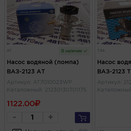
AT
ТЗА
В наличии
Насос водяной (помпа)
Насос вод
ВАЗ-2123 АТ
ВАЗ-2123 Т
Артикул
:
AT7010023WP
Артикул
:
21
Каталожный
:
21230130701175
Каталожны
1122.00
-
+