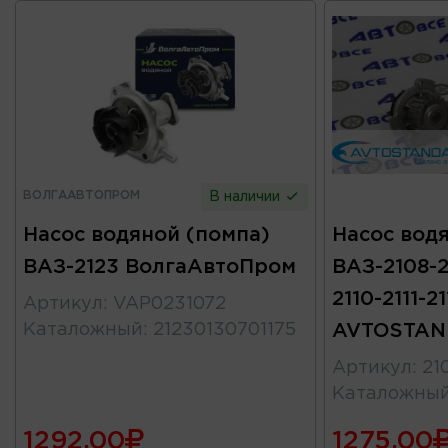
ВОЛГААВТОПРОМ
В наличии
Насос водяной (помпа)
Насос вод
ВАЗ-2123 ВолгаАвтоПром
ВАЗ-2108-2
2110-2111-21
Артикул
:
VAP0231072
Каталожный
:
21230130701175
AVTOSTAN
Артикул
:
21
Каталожны
1292.00
1275.00