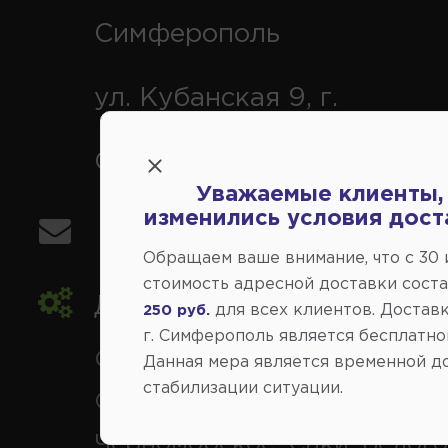
Симферополь
ул. Кубанская 9, г.
Симферополь
Уважаемые клиенты,
изменились условия дост
info@avtovse.com.ru
Обращаем ваше внимание, что c 30
стоимость адресной доставки сост
Доставка автозапчастей
,
для всех клиентов. Доставк
250 руб.
г. Симферополь является бесплатно
Симферополь и районы,
Данная мера является временной д
стабилизации ситуации.
Севастополь, Ялта, Евпатор
Черноморское, Саки, Белого