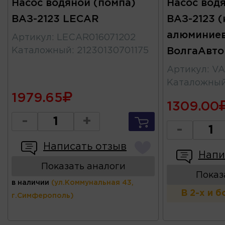
Насос водяной (помпа)
Насос вод
ВАЗ-2123 LECAR
ВАЗ-2123 
алюминиев
Артикул
:
LECAR016071202
Каталожный
:
21230130701175
ВолгаАвт
Артикул
:
VA
Каталожны
1979.65
1309.00
-
+
-
Написать отзыв
Напи
Показать аналоги
Показ
в наличии
(ул.Коммунальная 43,
В 2-х и 
г.Симферополь)