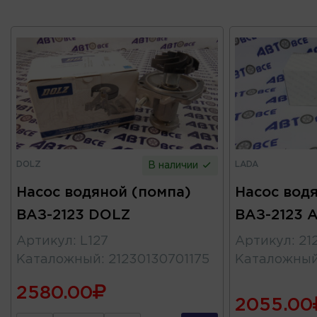
DOLZ
LADA
В наличии
Насос водяной (помпа)
Насос вод
ВАЗ-2123 DOLZ
ВАЗ-2123 
Артикул
:
L127
Артикул
:
21
Каталожный
:
21230130701175
Каталожны
2580.00
2055.00