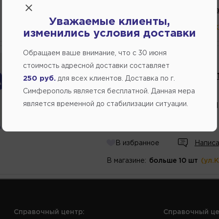
В избранное
Написа
Уважаемые клиенты,
В магазине:
больше 10 шт
(ул.
изменились условия доставки
Обращаем ваше внимание, что c 30 июня
Производитель:
ZEKKERT
стоимость адресной доставки составляет
Гайка колеса, конус, M12 x 
250 руб.
для всех клиентов. Доставка по г.
Симферополь является бесплатной. Данная мера
Артикул
номер
:
BE4094
является временной до стабилизации ситуации.
Каталожный
номер
:
900801
60.00
В избранное
Написа
В магазине:
больше 10 шт
(ул.
Справочный центр:
Справочный це