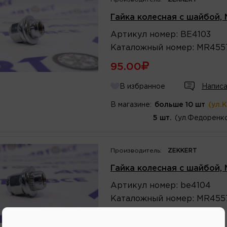
Гайка колесная с шайбой, M
Артикул
номер
:
BE4103
Каталожный
номер
:
MR455
95.00
В избранное
Написа
В магазине:
больше 10 шт
(ул.
5 шт.
(ул.Федоренко
Производитель:
ZEKKERT
Гайка колесная с шайбой, M
Артикул
номер
:
be4104
Каталожный
номер
:
MR455
118.15