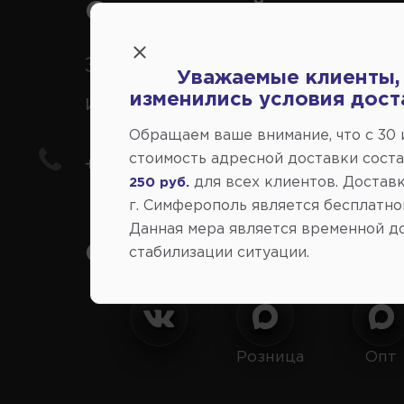
Справочный центр:
Заказ шин, дисков, запчасте
Уважаемые клиенты,
изменились условия дост
иномарки
Обращаем ваше внимание, что c 30
стоимость адресной доставки сост
+7(978) 206-206-8
для всех клиентов. Доставк
250 руб.
г. Симферополь является бесплатно
Данная мера является временной д
Социальные сети:
стабилизации ситуации.
Розница
Опт