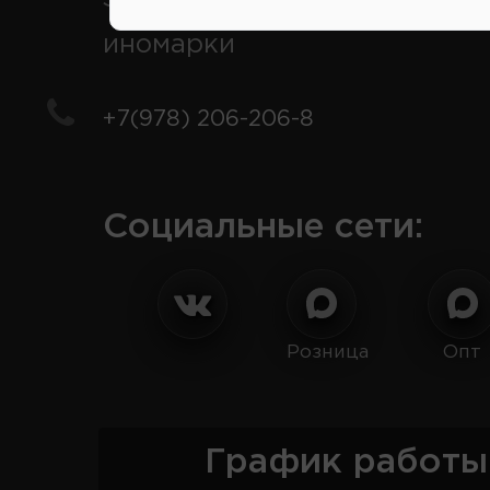
иномарки
+7(978) 206-206-8
Социальные сети:
Розница
Опт
График работы