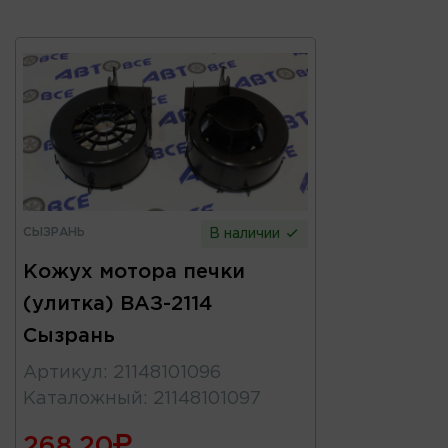
СЫЗРАНЬ
В наличии
Кожух мотора печки
(улитка) ВАЗ-2114
Сызрань
Артикул
:
21148101096
Каталожный
:
21148101097
268.20