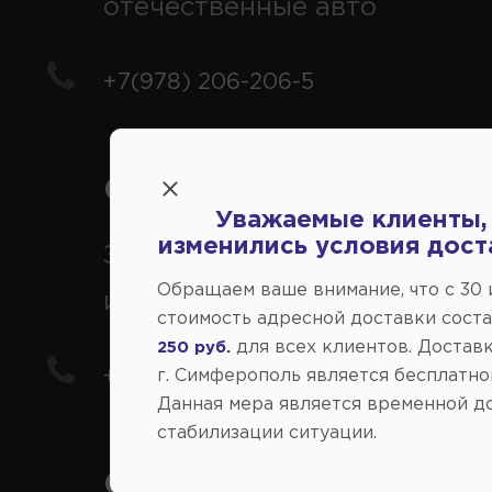
отечественные авто
+7(978) 206-206-5
Справочный центр:
Уважаемые клиенты,
изменились условия дост
Заказ шин, дисков, запчасте
Обращаем ваше внимание, что c 30
иномарки
стоимость адресной доставки сост
для всех клиентов. Доставк
250 руб.
+7(978) 206-206-8
г. Симферополь является бесплатно
Данная мера является временной д
стабилизации ситуации.
Социальные сети: