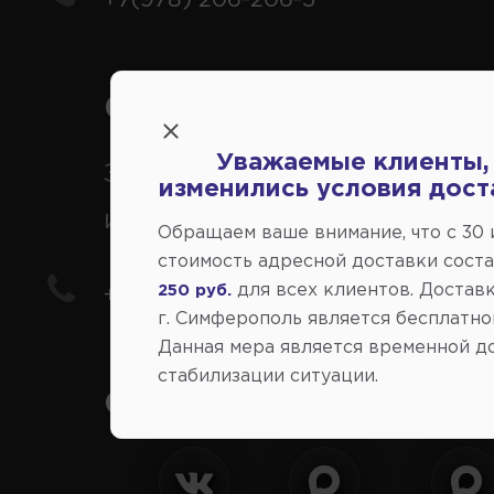
Справочный центр:
Уважаемые клиенты,
Заказ шин, дисков, запчасте
изменились условия дост
иномарки
Обращаем ваше внимание, что c 30
стоимость адресной доставки сост
для всех клиентов. Доставк
250 руб.
+7(978) 206-206-8
г. Симферополь является бесплатно
Данная мера является временной д
стабилизации ситуации.
Социальные сети: