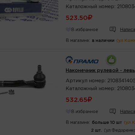
Каталожный
номер
:
210803
523.50
В избранное
Написа
В магазине:
в наличии
(ул.Ком
Наконечник рулевой - левы
Артикул
номер
:
210834140
Каталожный
номер
:
210803
532.65
В избранное
Написа
В магазине:
больше 10 шт
(ул.
2 шт.
(ул.Федоренко