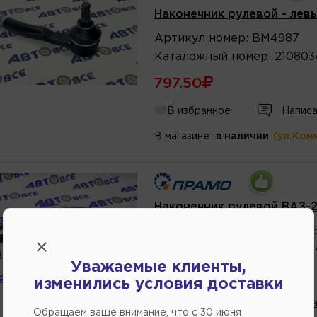
Наконечник рулевой - левы
Артикул
номер
:
BM4987
Каталожный
номер
:
210803
797.50
В избранное
Написа
В магазине:
в наличии
(ул.Ком
Наконечник рулевой ВАЗ-21
Артикул
номер
:
210834140
Каталожный
номер
:
210803
Уважаемые клиенты,
цена за 2 шт
изменились условия доставки
В избранное
Написа
Обращаем ваше внимание, что c 30 июня