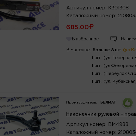
Артикул
номер
:
K301308
Каталожный
номер
:
210803
685.00
В избранное
Написа
В магазине:
больше 8 шт
(ул.К
1 шт.
(ул. Генерала 
1 шт.
(ул.Федоренко
1 шт.
(Переулок Стр
1 шт.
(ул. Кубанская
Производитель:
БЕЛМАГ
Наконечник рулевой - прав
Артикул
номер
:
BM4988
Каталожный
номер
:
210803