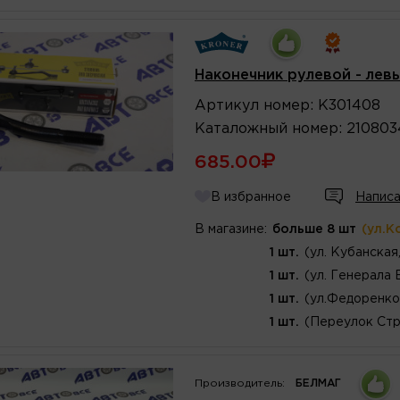
Наконечник рулевой - левы
Артикул
номер
:
K301408
Каталожный
номер
:
210803
685.00
В избранное
Написа
В магазине:
больше 8 шт
(ул.К
1 шт.
(ул. Кубанская
1 шт.
(ул. Генерала 
1 шт.
(ул.Федоренко
1 шт.
(Переулок Стр
Производитель:
БЕЛМАГ