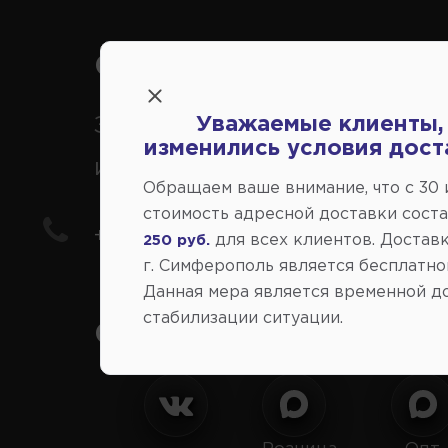
Справочный центр:
Заказ шин, дисков, запчасте
Уважаемые клиенты,
изменились условия дост
иномарки
Обращаем ваше внимание, что c 30
стоимость адресной доставки сост
+7(978) 206-206-8
для всех клиентов. Доставк
250 руб.
г. Симферополь является бесплатно
Данная мера является временной д
стабилизации ситуации.
Социальные сети: