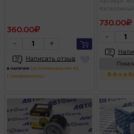
Артикул
:
W9
Каталожны
730.00
360.00
-
-
+
Напи
Написать отзыв
Показ
в наличии
(ул.Коммунальная 43,
В 4-х и 
г.Симферополь)