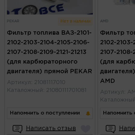
PEKAR
AMD
Нет в наличии
Фильтр топлива ВАЗ-2101-
Фильтр то
2102-2103-2104-2105-2106-
2102-2103-
2107-2108-2109-2121-21213
2107-2108-2
(для карбюраторного
(для карб
двигателя) прямой PEKAR
двигателя)
AMD
Артикул
:
21081117010
Каталожный
:
21080111701081
Артикул
:
AM
Каталожны
Напомнить о поступлении
Напомнить 
Написать отзыв
Напи