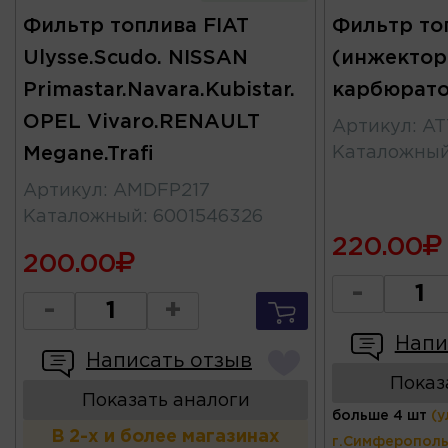
Фильтр топлива FIAT
Фильтр топ
Ulysse.Scudo. NISSAN
(инжектор
Primastar.Navara.Kubistar.
карбюрато
OPEL Vivaro.RENAULT
Артикул
:
AT
Megane.Trafi
Каталожны
Артикул
:
AMDFP217
Каталожный
:
6001546326
220.00
200.00
-
-
+
Напи
Написать отзыв
Показ
Показать аналоги
больше 4 шт
(у
В 2-х и более магазинах
г.Симферополь