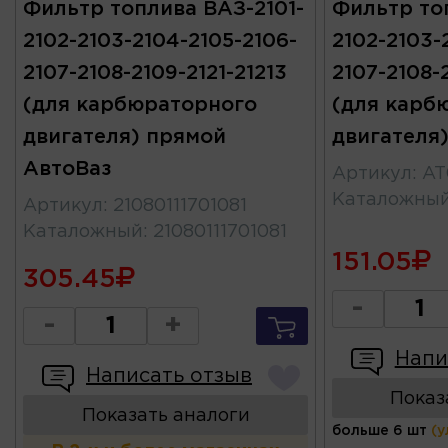
Фильтр топлива ВАЗ-2101-
Фильтр то
2102-2103-2104-2105-2106-
2102-2103-
2107-2108-2109-2121-21213
2107-2108-2
(для карбюраторного
(для карб
двигателя) прямой
двигателя
АвтоВаз
Артикул
:
AT
Каталожны
Артикул
:
21080111701081
Каталожный
:
21080111701081
151.05
305.45
-
-
+
Напи
Написать отзыв
Показ
Показать аналоги
больше 6 шт
(у