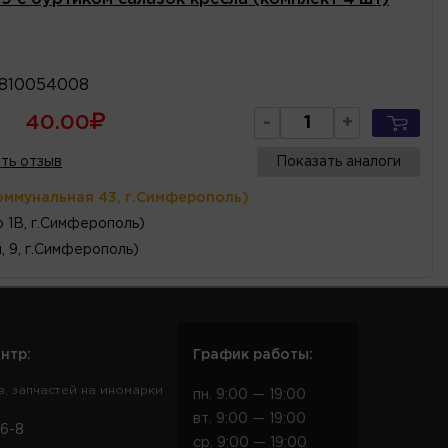
810054008
40.00
-
+
ть отзыв
Показать аналоги
оммунальная 43, г.Симферополь)
 1В, г.Симферополь)
, 9, г.Симферополь)
нтр:
График работы:
в, запчастей на иномарки
пн. 9:00 — 19:00
вт. 9:00 — 19:00
6-8
ср. 9:00 — 19:00