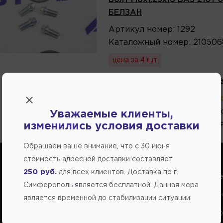
БЕЛЗАН
Артикул
номер
:
1292
Каталожный
номер
:
210506
цена за 4 шт
В избранное
Написа
В магазине:
больше 8 шт
(ул.К
5 шт.
(ул.Федоренко
Уважаемые клиенты,
изменились условия доставки
2 шт.
(ул. Кубанская
Обращаем ваше внимание, что c 30 июня
стоимость адресной доставки составляет
250 руб.
для всех клиентов. Доставка по г.
Справочный центр:
Справочный це
Симферополь является бесплатной. Данная мера
Продажа запчастей на отечественные авто
Заказ шин, диско
является временной до стабилизации ситуации.
+7(978) 206-206-5
+7(978) 206-20