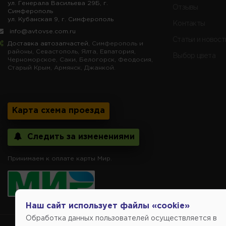
ул. Генерала Васильева 29Б, г.
Отзывы
Симферополь
ул. Кубанская 9, г. Симферополь
Контакты
info@avtovse.com.ru
Статьи и новост
Доставка автозапчастей
, Симферополь и
районы, Севастополь, Ялта, Евпатория,
Выбор цвета
Черноморское, Саки, Белогорск, Феодосия,
Старый Крым, Армянск, Джанкой.
Карта схема проезда
Следить за изменениями
Принимаем к оплате карты Мир.
Наш сайт использует файлы «cookie»
Обработка данных пользователей осуществляется в