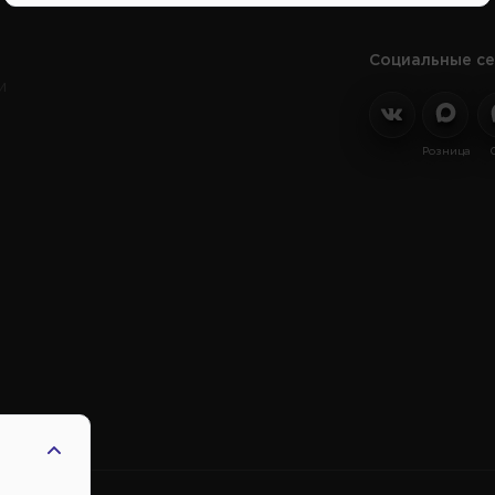
Социальные се
и
Розница