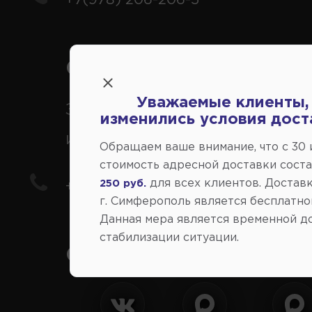
Справочный центр:
Уважаемые клиенты,
Заказ шин, дисков, запчасте
изменились условия дост
иномарки
Обращаем ваше внимание, что c 30
стоимость адресной доставки сост
для всех клиентов. Доставк
250 руб.
+7(978) 206-206-8
г. Симферополь является бесплатно
Данная мера является временной д
стабилизации ситуации.
Социальные сети: