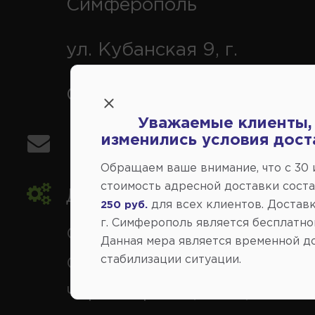
Симферополь
ул. Кубанская 9, г.
Симферополь
Уважаемые клиенты,
изменились условия дост
info@avtovse.com.ru
Обращаем ваше внимание, что c 30
стоимость адресной доставки сост
Доставка автозапчастей
,
для всех клиентов. Доставк
250 руб.
г. Симферополь является бесплатно
Симферополь и районы,
Данная мера является временной д
стабилизации ситуации.
Севастополь, Ялта, Евпатор
Черноморское, Саки, Белого