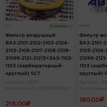
SCT
RIGINAL
В наличии
Фильтр воздушный
Фильтр в
ВАЗ-2101-2102-2103-2104-
ВАЗ-2101-2
2105-2106-2107-2108-2109-
2105-2106-
21099-2121-21213=ЗАЗ-1102-
21099-2121
1103 (карбюраторный-
1103 (кар
круглый) SCT
круглый) 
Артикул
:
SB211
Артикул
:
RG
Каталожный
:
21010110910002
Каталожны
180.00
215.00