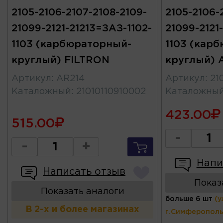
2105-2106-2107-2108-2109-
2105-2106-
21099-2121-21213=ЗАЗ-1102-
21099-2121
1103 (карбюраторный-
1103 (кар
круглый) FILTRON
круглый) 
Артикул
:
AR214
Артикул
:
21
Каталожный
:
21010110910002
Каталожны
423.00
515.00
-
-
+
Напи
Написать отзыв
Показ
Показать аналоги
больше 6 шт
(у
В 2-х и более магазинах
г.Симферополь