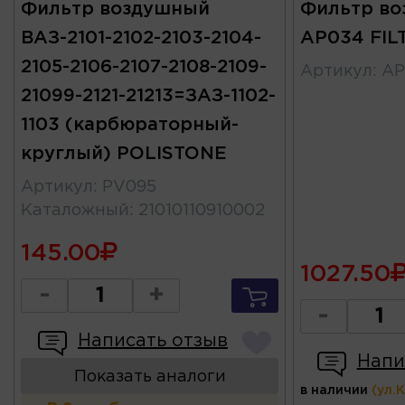
Фильтр воздушный
Фильтр в
ВАЗ-2101-2102-2103-2104-
AP034 FIL
2105-2106-2107-2108-2109-
Артикул
:
AP
21099-2121-21213=ЗАЗ-1102-
1103 (карбюраторный-
круглый) POLISTONE
Артикул
:
PV095
Каталожный
:
21010110910002
145.00
1027.50
-
+
-
Написать отзыв
Напи
Показать аналоги
в наличии
(ул.