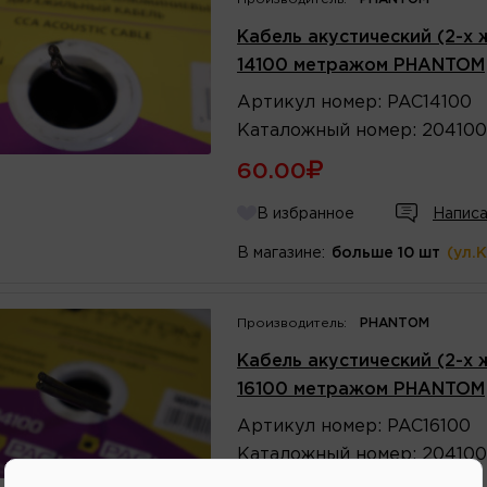
Кабель акустический (2-х
14100 метражом PHANTOM
Артикул
номер
:
PAC14100
Каталожный
номер
:
204100
60.00
В избранное
Написа
В магазине:
больше 10 шт
(ул.
Производитель:
PHANTOM
Кабель акустический (2-х
16100 метражом PHANTOM
Артикул
номер
:
PAC16100
Каталожный
номер
:
204100