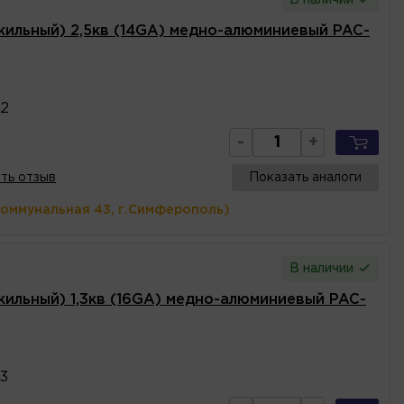
 жильный) 2,5кв (14GA) медно-алюминиевый PAC-
2
-
+
ть отзыв
Показать аналоги
Коммунальная 43, г.Симферополь)
В наличии
 жильный) 1,3кв (16GA) медно-алюминиевый PAC-
3