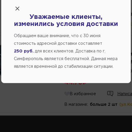
46.20
В избранное
Написа
Уважаемые клиенты,
изменились условия доставки
В магазине:
больше 10 шт
(ул.
Обращаем ваше внимание, что c 30 июня
Производитель:
AMP
стоимость адресной доставки составляет
250 руб.
для всех клиентов. Доставка по г.
Кабель акустический (2-х
Симферополь является бесплатной. Данная мера
Extremely flexible метраж
является временной до стабилизации ситуации.
Каталожный
номер
:
204100
44.70
В избранное
Написа
В магазине:
больше 2 шт
(ул.К