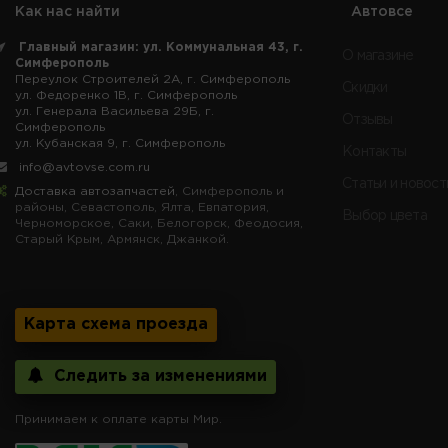
Как нас найти
Автовсе
Главный магазин: ул. Коммунальная 43, г.
О магазине
Симферополь
Переулок Строителей 2А, г. Симферополь
Скидки
ул. Федоренко 1В, г. Симферополь
ул. Генерала Васильева 29Б, г.
Отзывы
Симферополь
ул. Кубанская 9, г. Симферополь
Контакты
info@avtovse.com.ru
Статьи и новост
Доставка автозапчастей
, Симферополь и
районы, Севастополь, Ялта, Евпатория,
Выбор цвета
Черноморское, Саки, Белогорск, Феодосия,
Старый Крым, Армянск, Джанкой.
Карта схема проезда
Следить за изменениями
Принимаем к оплате карты Мир.