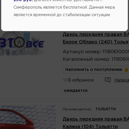
для всех клиентов. Доставка по г.
ожидается
Симферополь является бесплатной. Данная мера
является временной до стабилизации ситуации.
Производитель:
ТОЛЬЯТТИ
Дверь передняя правая ВАЗ-
Белое Облако (240) Толья
Артикул
номер
:
1118061000
Каталожный
номер
:
111806
Напомнить о поступлении
В избранное
Написа
ожидается
Производитель:
ТОЛЬЯТТИ
Дверь передняя правая ВАЗ-
Калина (104) Тольятти