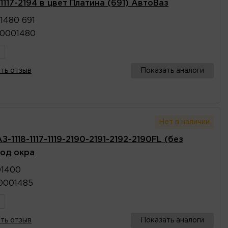
117-2194 в цвет Платина (691) АвтоВаз
1480 691
20001480
ть отзыв
Показать аналоги
Нет в наличии
1118-1117-1119-2190-2191-2192-2190FL (без
под окра
01400
10001485
ть отзыв
Показать аналоги