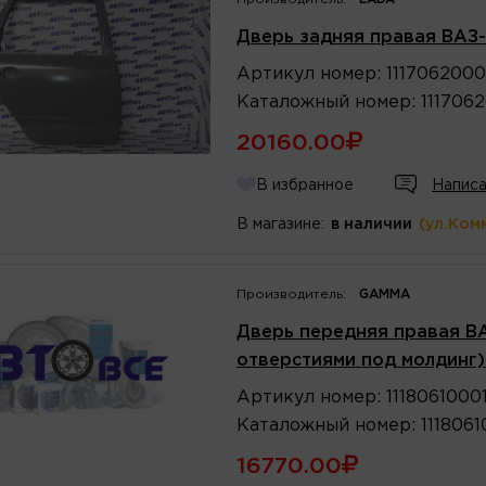
Дверь задняя правая ВАЗ-1
Артикул
номер
:
111706200
Каталожный
номер
:
111706
20160.00
В избранное
Написа
В магазине:
в наличии
(ул.Ком
Производитель:
GAMMA
Дверь передняя правая ВАЗ-
отверстиями под молдинг
Артикул
номер
:
1118061000
Каталожный
номер
:
111806
16770.00