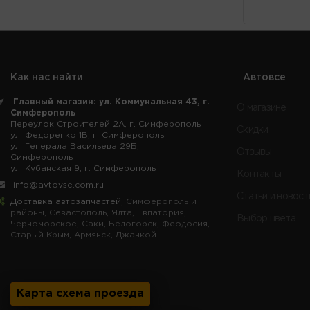
Как нас найти
Автовсе
Главный магазин: ул. Коммунальная 43, г.
О магазине
Симферополь
Переулок Строителей 2А, г. Симферополь
Скидки
ул. Федоренко 1В, г. Симферополь
ул. Генерала Васильева 29Б, г.
Отзывы
Симферополь
ул. Кубанская 9, г. Симферополь
Контакты
info@avtovse.com.ru
Статьи и новост
Доставка автозапчастей
, Симферополь и
районы, Севастополь, Ялта, Евпатория,
Выбор цвета
Черноморское, Саки, Белогорск, Феодосия,
Старый Крым, Армянск, Джанкой.
Карта схема проезда