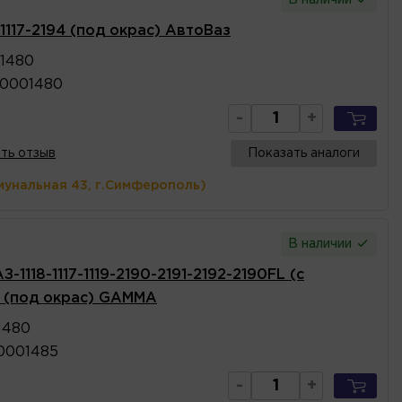
117-2194 (под окрас) АвтоВаз
01480
20001480
-
+
ть отзыв
Показать аналоги
мунальная 43, г.Симферополь)
В наличии
1118-1117-1119-2190-2191-2192-2190FL (с
) (под окрас) GAMMA
1480
10001485
-
+