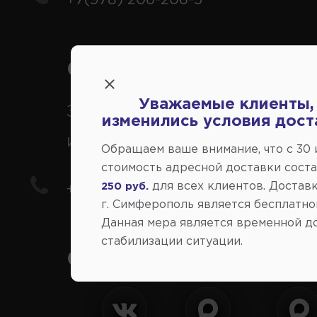
Справочный центр:
Уважаемые клиенты,
Заказ шин, дисков, запчасте
изменились условия дост
иномарки
Обращаем ваше внимание, что c 30
стоимость адресной доставки сост
для всех клиентов. Доставк
250 руб.
+7(978) 206-206-8
г. Симферополь является бесплатно
Данная мера является временной д
стабилизации ситуации.
Социальные сети: