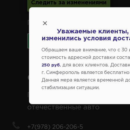
Следить за изменениями
Принимаем к оплате карты 
Уважаемые клиенты,
изменились условия дост
Обращаем ваше внимание, что c 30
стоимость адресной доставки сост
для всех клиентов. Доставк
250 руб.
г. Симферополь является бесплатно
Справочный центр:
Данная мера является временной д
стабилизации ситуации.
Продажа запчастей на
отечественные авто
+7(978) 206-206-5