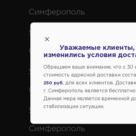
Симферополь
ул. Федоренко 1В, г.
Уважаемые клиенты,
Симферополь
изменились условия дост
Обращаем ваше внимание, что c 30
ул. Генерала Васильева 29
стоимость адресной доставки сост
для всех клиентов. Доставк
250 руб.
Симферополь
г. Симферополь является бесплатно
Данная мера является временной д
стабилизации ситуации.
ул. Кубанская 9, г.
Симферополь