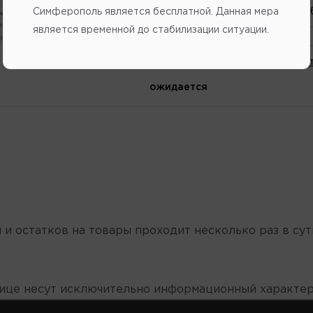
Каталожный
номер
:
820074
Симферополь является бесплатной. Данная мера
является временной до стабилизации ситуации.
Напомнить о поступлении
В избранное
Написат
ожидается
 и остатков на товары проходит несколько раз в сут
нице несут исключительно информационный характер