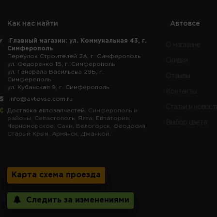
Как нас найти
Автовсе
Главный магазин: ул. Коммунальная 43, г.
О магазине
Симферополь
Переулок Строителей 2А, г. Симферополь
Скидки
ул. Федоренко 1В, г. Симферополь
ул. Генерала Васильева 29Б, г.
Отзывы
Симферополь
ул. Кубанская 9, г. Симферополь
Контакты
info@avtovse.com.ru
Статьи и новост
Доставка автозапчастей
, Симферополь и
районы, Севастополь, Ялта, Евпатория,
Выбор цвета
Черноморское, Саки, Белогорск, Феодосия,
Старый Крым, Армянск, Джанкой.
Карта схема проезда
Следить за изменениями