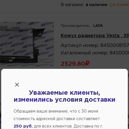
В магазине:
в наличии
(ул.Комм
Производитель:
LADA
Кожух радиатора Vestа , X
Артикул
номер
:
845000815
Каталожный
номер
:
845000
2529.80
В избранное
Написат
В магазине:
в наличии
(ул.Комм
Уважаемые клиенты,
изменились условия доставки
Производитель:
LADA
Обращаем ваше внимание, что c 30 июня
Кожух радиатора Largus (
стоимость адресной доставки составляет
Артикул
номер
:
820074654
250 руб.
для всех клиентов. Доставка по г.