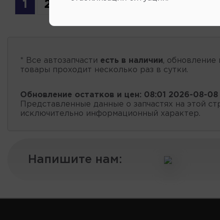
1
2
3
4
* Все автозапчасти
есть в наличии
, обновление 
товары проходит несколько раз в сутки.
Обновление остатков и цен:
08:01 2026-08-08
Представленные данные о запчастях на этой ст
исключительно информационный характер.
Напишите нам: