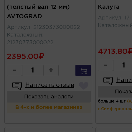
(толстый вал-12 мм)
Калуга
AVTOGRAD
Артикул
:
17
Каталожны
Артикул
:
21230373000022
Каталожный
:
21230373000022
4713.80
2395.00
-
-
+
Напи
Написать отзыв
Показ
Показать аналоги
больше 4 шт
(у
В 4-х и более магазинах
г.Симферополь