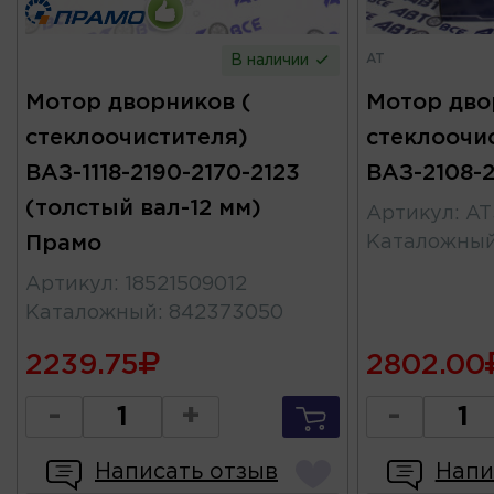
AT
В наличии
Мотор дворников (
Мотор дво
стеклоочистителя)
стеклоочи
ВАЗ-1118-2190-2170-2123
ВАЗ-2108-2
(толстый вал-12 мм)
Артикул
:
AT
Прамо
Каталожны
Артикул
:
18521509012
Каталожный
:
842373050
2239.75
2802.00
-
+
-
Написать отзыв
Напи