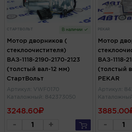
СТАРТВОЛЬТ
PEKAR
В наличии
Мотор дворников (
Мотор дво
стеклоочистителя)
стеклоочи
ВАЗ-1118-2190-2170-2123
ВАЗ-1118-2
(толстый вал-12 мм)
(толстый в
СтартВольт
PEKAR
Артикул
:
VWF0170
Артикул
:
84
Каталожный
:
842373050
Каталожны
3248.60
3885.00
-
+
-