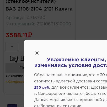
(стеклоочистителя)
ВАЗ-2108-2104-2121 Калуга
Артикул
:
4713730
Каталожный
:
21210631310000
3588.11
-
+
Написать отзыв
Уважаемые клиенты,
изменились условия дост
Показать аналоги
Обращаем ваше внимание, что c 30
в наличии
(ул.Коммунальная 43,
стоимость адресной доставки сост
г.Симферополь)
для всех клиентов. Доставк
250 руб.
г. Симферополь является бесплатно
Данная мера является временной д
стабилизации ситуации.