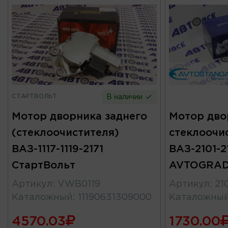
СТАРТВОЛЬТ
В наличии
Мотор дворника заднего
Мотор дво
(стеклоочистителя)
стеклоочи
ВАЗ-1117-1119-2171
ВАЗ-2101-2
СтартВольт
AVTOGRA
Артикул
:
VWB0119
Артикул
:
21
Каталожный
:
11190631309000
Каталожны
4570.03
1730.00